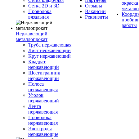
Сетка кладочная
Партнеры
окраска
Сетка 2D и 3D
Отзывы
металло
Проволока
Вакансии
Координ
вязальная
Реквизиты
пробив
работы
Нержавеющий
металлопрокат
Труба нержавеющая
Лист нержавеющий
Круг нержавеющий
Квадрат
нержавеющий
Шестигранник
нержавеющий
Полоса
нержавеющая
Уголок
нержавеющий
Лента
нержавеющая
Проволока
нержавеющая
Электроды
нержавеющие