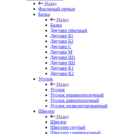
Назад
Фасонный прокат
Балка
Назад
Балка
Двутавр обычный
Двутавр Б1
Двутавр Б2
Двутавр С
Двутавр М
Двутавр Ш1
Двутавр Ш2
Двутавр К1
Двутавр К2
Уголок
Назад
Уголок
Уголок неравнополочный
Уголок равнополочный
Уголок низколегированный
Швелер
Назад
Швелер
Швеллер гнутый
Швеллер горячекатаный