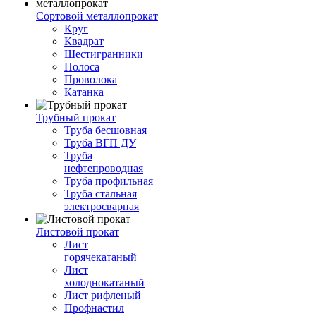
Сортовой металлопрокат
Круг
Квадрат
Шестигранники
Полоса
Проволока
Катанка
Трубный прокат
Труба бесшовная
Труба ВГП ДУ
Труба
нефтепроводная
Труба профильная
Труба стальная
электросварная
Листовой прокат
Лист
горячекатаный
Лист
холоднокатаный
Лист рифленый
Профнастил