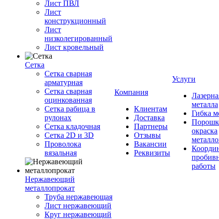
Лист ПВЛ
Лист
конструкционный
Лист
низколегированный
Лист кровельный
Сетка
Сетка сварная
Услуги
арматурная
Сетка сварная
Компания
Лазерна
оцинкованная
металла
Сетка рабица в
Клиентам
Гибка м
рулонах
Доставка
Порошк
Сетка кладочная
Партнеры
окраска
Сетка 2D и 3D
Отзывы
металло
Проволока
Вакансии
Координ
вязальная
Реквизиты
пробив
работы
Нержавеющий
металлопрокат
Труба нержавеющая
Лист нержавеющий
Круг нержавеющий