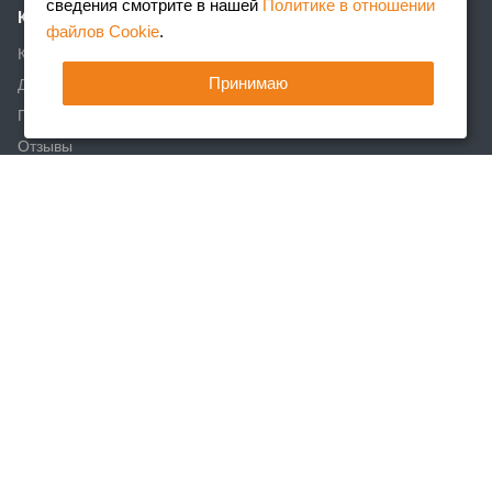
сведения смотрите в нашей
Политике в отношении
Компания
файлов Cookie
.
Клиентам
Принимаю
Доставка
Партнеры
Отзывы
Вакансии
Реквизиты
Акции
Новости
Статьи
Каталог
Арматура
Фасонный прокат
Сортовой металлопрокат
Трубный прокат