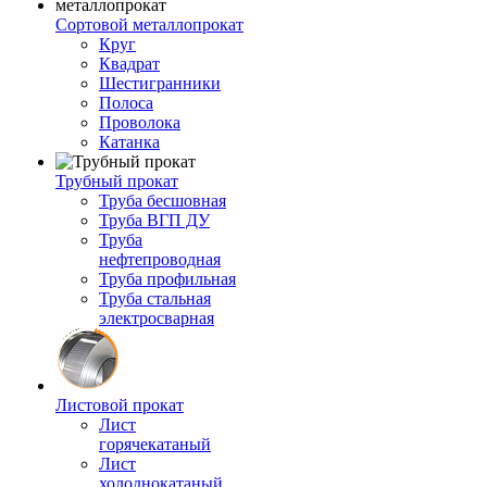
Сортовой металлопрокат
Круг
Квадрат
Шестигранники
Полоса
Проволока
Катанка
Трубный прокат
Труба бесшовная
Труба ВГП ДУ
Труба
нефтепроводная
Труба профильная
Труба стальная
электросварная
Листовой прокат
Лист
горячекатаный
Лист
холоднокатаный