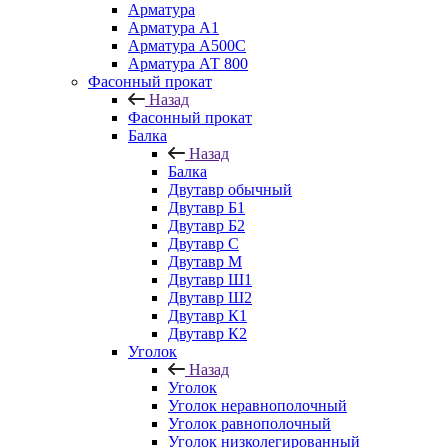
Арматура
Арматура А1
Арматура А500С
Арматура АТ 800
Фасонный прокат
Назад
Фасонный прокат
Балка
Назад
Балка
Двутавр обычный
Двутавр Б1
Двутавр Б2
Двутавр С
Двутавр М
Двутавр Ш1
Двутавр Ш2
Двутавр К1
Двутавр К2
Уголок
Назад
Уголок
Уголок неравнополочный
Уголок равнополочный
Уголок низколегированный