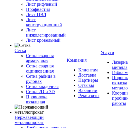
Лист рифленый
Профнастил
Лист ПВЛ
Лист
конструкционный
Лист
низколегированный
Лист кровельный
Сетка
Услуги
Сетка сварная
Компания
арматурная
Лазерна
Сетка сварная
металла
Клиентам
оцинкованная
Гибка м
Доставка
Сетка рабица в
Порошк
Партнеры
рулонах
окраска
Отзывы
Сетка кладочная
металло
Вакансии
Сетка 2D и 3D
Координ
Реквизиты
Проволока
пробив
вязальная
работы
Нержавеющий
металлопрокат
Труба нержавеющая