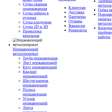
Лазерна
Сетка сварная
металла
Клиентам
оцинкованная
Гибка м
Доставка
Сетка рабица в
Порошк
Партнеры
рулонах
окраска
Отзывы
Сетка кладочная
металло
Вакансии
Сетка 2D и 3D
Координ
Реквизиты
Проволока
пробив
вязальная
работы
Нержавеющий
металлопрокат
Труба нержавеющая
Лист нержавеющий
Круг нержавеющий
Квадрат
нержавеющий
Шестигранник
нержавеющий
Полоса
нержавеющая
Уголок
нержавеющий
Лента