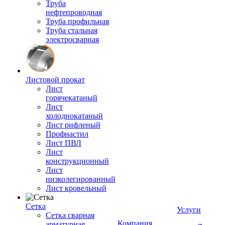
Труба
нефтепроводная
Труба профильная
Труба стальная
электросварная
Листовой прокат
Лист
горячекатаный
Лист
холоднокатаный
Лист рифленый
Профнастил
Лист ПВЛ
Лист
конструкционный
Лист
низколегированный
Лист кровельный
Сетка
Услуги
Сетка сварная
Компания
арматурная