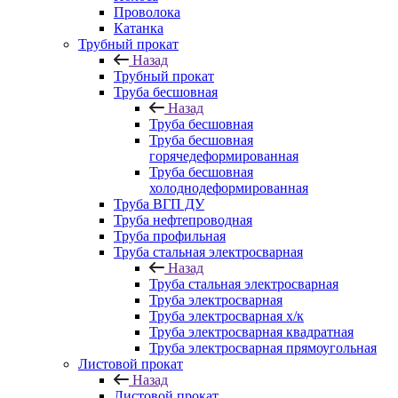
Проволока
Катанка
Трубный прокат
Назад
Трубный прокат
Труба бесшовная
Назад
Труба бесшовная
Труба бесшовная
горячедеформированная
Труба бесшовная
холоднодеформированная
Труба ВГП ДУ
Труба нефтепроводная
Труба профильная
Труба стальная электросварная
Назад
Труба стальная электросварная
Труба электросварная
Труба электросварная х/к
Труба электросварная квадратная
Труба электросварная прямоугольная
Листовой прокат
Назад
Листовой прокат