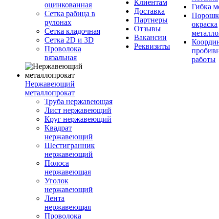
Клиентам
оцинкованная
Гибка м
Доставка
Сетка рабица в
Порошк
Партнеры
рулонах
окраска
Отзывы
Сетка кладочная
металло
Вакансии
Сетка 2D и 3D
Координ
Реквизиты
Проволока
пробив
вязальная
работы
Нержавеющий
металлопрокат
Труба нержавеющая
Лист нержавеющий
Круг нержавеющий
Квадрат
нержавеющий
Шестигранник
нержавеющий
Полоса
нержавеющая
Уголок
нержавеющий
Лента
нержавеющая
Проволока