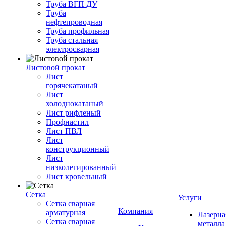
Труба ВГП ДУ
Труба
нефтепроводная
Труба профильная
Труба стальная
электросварная
Листовой прокат
Лист
горячекатаный
Лист
холоднокатаный
Лист рифленый
Профнастил
Лист ПВЛ
Лист
конструкционный
Лист
низколегированный
Лист кровельный
Сетка
Услуги
Сетка сварная
Компания
арматурная
Лазерна
Сетка сварная
металла