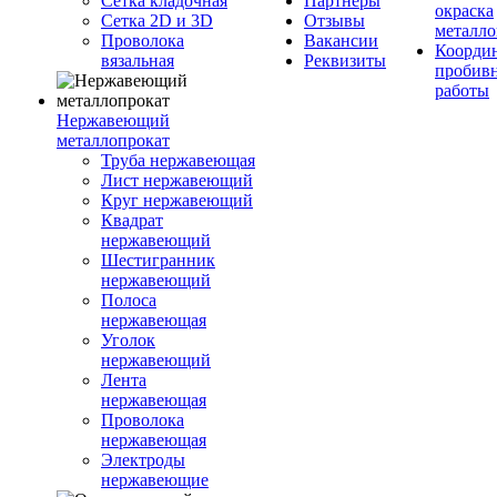
Сетка кладочная
Партнеры
окраска
Сетка 2D и 3D
Отзывы
металло
Проволока
Вакансии
Координ
вязальная
Реквизиты
пробив
работы
Нержавеющий
металлопрокат
Труба нержавеющая
Лист нержавеющий
Круг нержавеющий
Квадрат
нержавеющий
Шестигранник
нержавеющий
Полоса
нержавеющая
Уголок
нержавеющий
Лента
нержавеющая
Проволока
нержавеющая
Электроды
нержавеющие