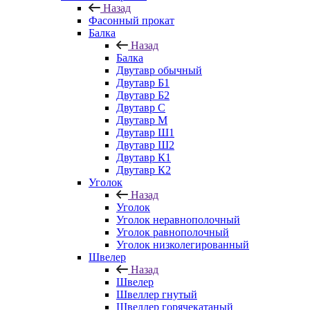
Назад
Фасонный прокат
Балка
Назад
Балка
Двутавр обычный
Двутавр Б1
Двутавр Б2
Двутавр С
Двутавр М
Двутавр Ш1
Двутавр Ш2
Двутавр К1
Двутавр К2
Уголок
Назад
Уголок
Уголок неравнополочный
Уголок равнополочный
Уголок низколегированный
Швелер
Назад
Швелер
Швеллер гнутый
Швеллер горячекатаный