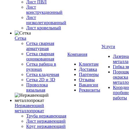
Лист ПВЛ
Лист
конструкционный
Лист
низколегированный
Лист кровельный
Сетка
Сетка сварная
Услуги
арматурная
Сетка сварная
Компания
Лазерна
оцинкованная
металла
Сетка рабица в
Клиентам
Гибка м
рулонах
Доставка
Порошк
Сетка кладочная
Партнеры
окраска
Сетка 2D и 3D
Отзывы
металло
Проволока
Вакансии
Координ
вязальная
Реквизиты
пробив
работы
Нержавеющий
металлопрокат
Труба нержавеющая
Лист нержавеющий
Круг нержавеющий