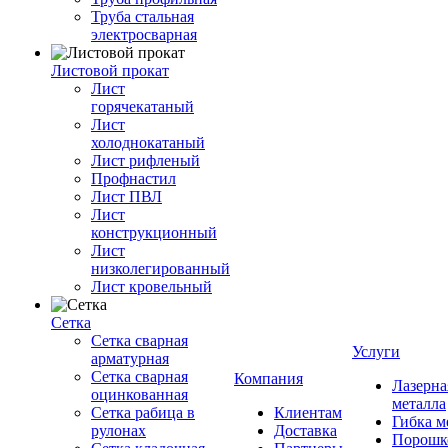
Труба стальная
электросварная
Листовой прокат
Лист
горячекатаный
Лист
холоднокатаный
Лист рифленый
Профнастил
Лист ПВЛ
Лист
конструкционный
Лист
низколегированный
Лист кровельный
Сетка
Сетка сварная
Услуги
арматурная
Сетка сварная
Компания
Лазерна
оцинкованная
металла
Сетка рабица в
Клиентам
Гибка м
рулонах
Доставка
Порошк