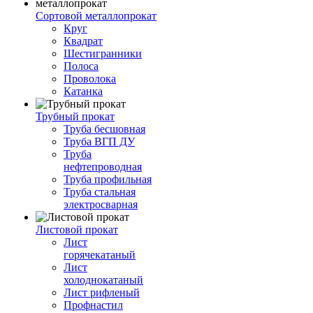
Сортовой металлопрокат
Круг
Квадрат
Шестигранники
Полоса
Проволока
Катанка
Трубный прокат
Труба бесшовная
Труба ВГП ДУ
Труба
нефтепроводная
Труба профильная
Труба стальная
электросварная
Листовой прокат
Лист
горячекатаный
Лист
холоднокатаный
Лист рифленый
Профнастил