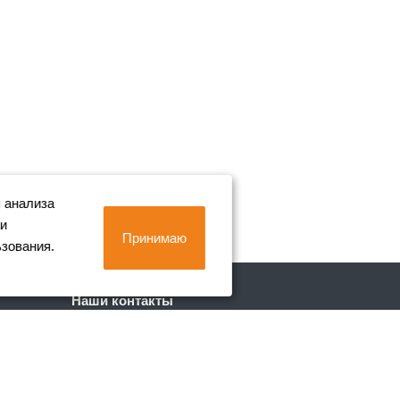
 анализа
 и
Принимаю
ьзования.
Наши контакты
+7 (812) 702-90-80
Пн. – Пт.: с 9:00 до 18:00
г. Санкт-Петербург, Лиговский пр. 228