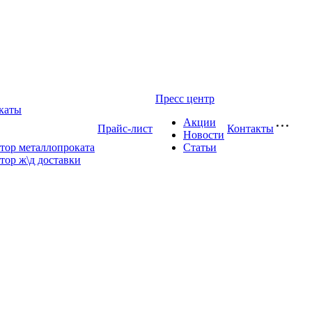
Пресс центр
каты
Акции
Прайс-лист
Контакты
Новости
тор металлопроката
Статьи
тор ж\д доставки