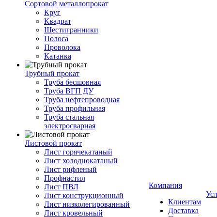
Сортовой металлопрокат
Круг
Квадрат
Шестигранники
Полоса
Проволока
Катанка
Трубный прокат
Труба бесшовная
Труба ВГП ДУ
Труба нефтепроводная
Труба профильная
Труба стальная
электросварная
Листовой прокат
Лист горячекатаный
Лист холоднокатаный
Лист рифленый
Профнастил
Компания
Лист ПВЛ
Ус
Лист конструкционный
Клиентам
Лист низколегированный
Доставка
Лист кровельный