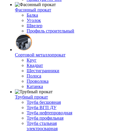
Фасонный прокат
Балка
Уголок
Швелер
Профиль строительный
Сортовой металлопрокат
Круг
Квадрат
Шестигранники
Полоса
Проволока
Катанка
Трубный прокат
Труба бесшовная
Труба ВГП ДУ
Труба нефтепроводная
Труба профильная
Труба стальная
электросварная