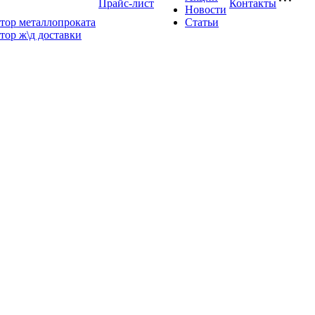
Прайс-лист
Контакты
Новости
тор металлопроката
Статьи
тор ж\д доставки