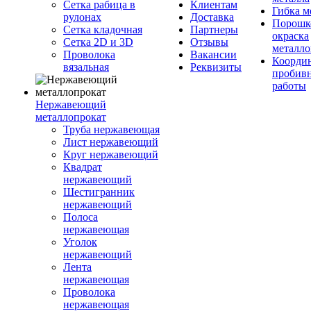
Сетка рабица в
Клиентам
Гибка м
рулонах
Доставка
Порошк
Сетка кладочная
Партнеры
окраска
Сетка 2D и 3D
Отзывы
металло
Проволока
Вакансии
Координ
вязальная
Реквизиты
пробив
работы
Нержавеющий
металлопрокат
Труба нержавеющая
Лист нержавеющий
Круг нержавеющий
Квадрат
нержавеющий
Шестигранник
нержавеющий
Полоса
нержавеющая
Уголок
нержавеющий
Лента
нержавеющая
Проволока
нержавеющая