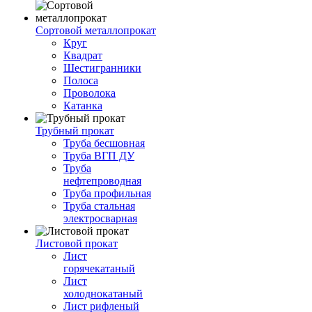
Сортовой металлопрокат
Круг
Квадрат
Шестигранники
Полоса
Проволока
Катанка
Трубный прокат
Труба бесшовная
Труба ВГП ДУ
Труба
нефтепроводная
Труба профильная
Труба стальная
электросварная
Листовой прокат
Лист
горячекатаный
Лист
холоднокатаный
Лист рифленый