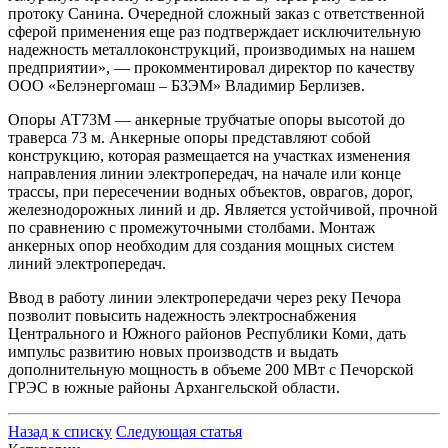
протоку Санина. Очередной сложный заказ с ответственной
сферой применения еще раз подтверждает исключительную
надежность металлоконструкций, производимых на нашем
предприятии», — прокомментировал директор по качеству
ООО «Белэнергомаш – БЗЭМ» Владимир Берлизев.
Опоры АТ73М — анкерные трубчатые опоры высотой до
траверса 73 м. Анкерные опоры представляют собой
конструкцию, которая размещается на участках изменения
направления линии электропередач, на начале или конце
трассы, при пересечении водных объектов, оврагов, дорог,
железнодорожных линий и др. Является устойчивой, прочной
по сравнению с промежуточными столбами. Монтаж
анкерных опор необходим для создания мощных систем
линий электропередач.
Ввод в работу линии электропередачи через реку Печора
позволит повысить надежность электроснабжения
Центрального и Южного районов Республики Коми, дать
импульс развитию новых производств и выдать
дополнительную мощность в объеме 200 МВт с Печорской
ГРЭС в южные районы Архангельской области.
Назад к списку
Следующая статья