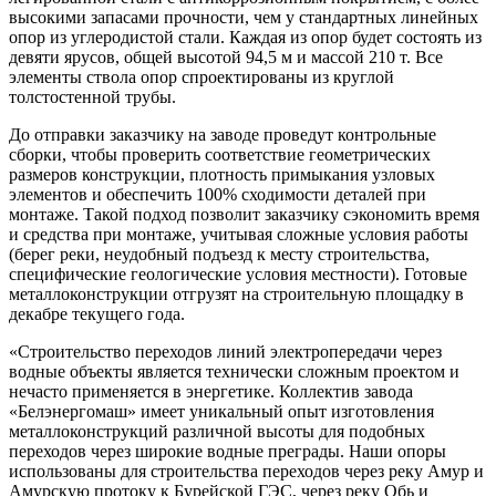
высокими запасами прочности, чем у стандартных линейных
опор из углеродистой стали. Каждая из опор будет состоять из
девяти ярусов, общей высотой 94,5 м и массой 210 т. Все
элементы ствола опор спроектированы из круглой
толстостенной трубы.
До отправки заказчику на заводе проведут контрольные
сборки, чтобы проверить соответствие геометрических
размеров конструкции, плотность примыкания узловых
элементов и обеспечить 100% сходимости деталей при
монтаже. Такой подход позволит заказчику сэкономить время
и средства при монтаже, учитывая сложные условия работы
(берег реки, неудобный подъезд к месту строительства,
специфические геологические условия местности). Готовые
металлоконструкции отгрузят на строительную площадку в
декабре текущего года.
«Строительство переходов линий электропередачи через
водные объекты является технически сложным проектом и
нечасто применяется в энергетике. Коллектив завода
«Белэнергомаш» имеет уникальный опыт изготовления
металлоконструкций различной высоты для подобных
переходов через широкие водные преграды. Наши опоры
использованы для строительства переходов через реку Амур и
Амурскую протоку к Бурейской ГЭС, через реку Обь и