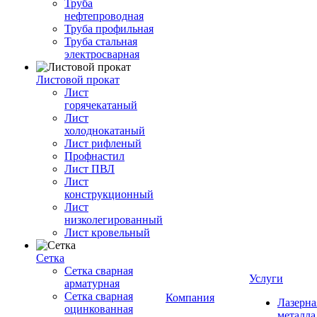
Труба
нефтепроводная
Труба профильная
Труба стальная
электросварная
Листовой прокат
Лист
горячекатаный
Лист
холоднокатаный
Лист рифленый
Профнастил
Лист ПВЛ
Лист
конструкционный
Лист
низколегированный
Лист кровельный
Сетка
Сетка сварная
Услуги
арматурная
Сетка сварная
Компания
Лазерна
оцинкованная
металла