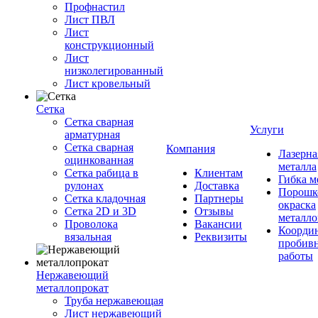
Профнастил
Лист ПВЛ
Лист
конструкционный
Лист
низколегированный
Лист кровельный
Сетка
Сетка сварная
Услуги
арматурная
Сетка сварная
Компания
Лазерна
оцинкованная
металла
Сетка рабица в
Клиентам
Гибка м
рулонах
Доставка
Порошк
Сетка кладочная
Партнеры
окраска
Сетка 2D и 3D
Отзывы
металло
Проволока
Вакансии
Координ
вязальная
Реквизиты
пробив
работы
Нержавеющий
металлопрокат
Труба нержавеющая
Лист нержавеющий