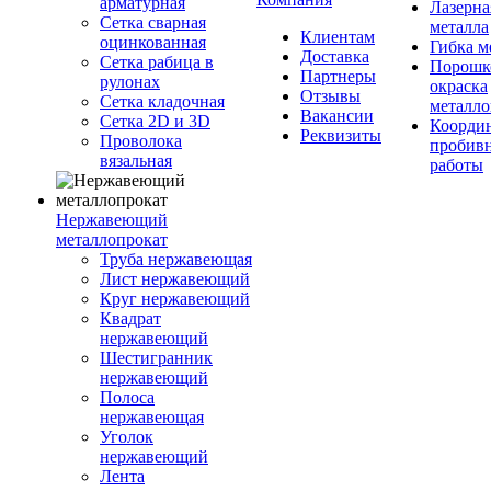
арматурная
Лазерна
Сетка сварная
металла
Клиентам
оцинкованная
Гибка м
Доставка
Сетка рабица в
Порошк
Партнеры
рулонах
окраска
Отзывы
Сетка кладочная
металло
Вакансии
Сетка 2D и 3D
Координ
Реквизиты
Проволока
пробив
вязальная
работы
Нержавеющий
металлопрокат
Труба нержавеющая
Лист нержавеющий
Круг нержавеющий
Квадрат
нержавеющий
Шестигранник
нержавеющий
Полоса
нержавеющая
Уголок
нержавеющий
Лента