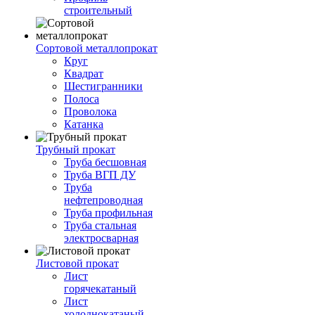
строительный
Сортовой металлопрокат
Круг
Квадрат
Шестигранники
Полоса
Проволока
Катанка
Трубный прокат
Труба бесшовная
Труба ВГП ДУ
Труба
нефтепроводная
Труба профильная
Труба стальная
электросварная
Листовой прокат
Лист
горячекатаный
Лист
холоднокатаный