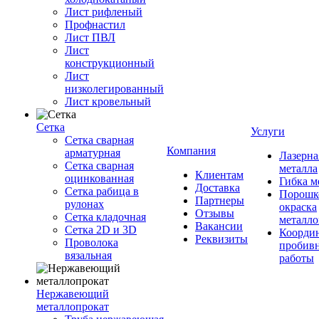
Лист рифленый
Профнастил
Лист ПВЛ
Лист
конструкционный
Лист
низколегированный
Лист кровельный
Сетка
Услуги
Сетка сварная
Компания
арматурная
Лазерна
Сетка сварная
металла
Клиентам
оцинкованная
Гибка м
Доставка
Сетка рабица в
Порошк
Партнеры
рулонах
окраска
Отзывы
Сетка кладочная
металло
Вакансии
Сетка 2D и 3D
Координ
Реквизиты
Проволока
пробив
вязальная
работы
Нержавеющий
металлопрокат