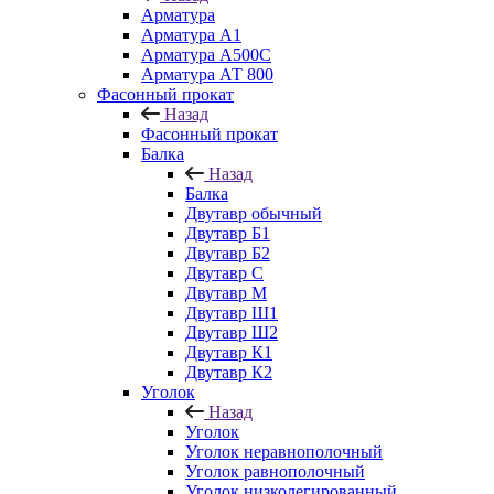
Арматура
Арматура А1
Арматура А500С
Арматура АТ 800
Фасонный прокат
Назад
Фасонный прокат
Балка
Назад
Балка
Двутавр обычный
Двутавр Б1
Двутавр Б2
Двутавр С
Двутавр М
Двутавр Ш1
Двутавр Ш2
Двутавр К1
Двутавр К2
Уголок
Назад
Уголок
Уголок неравнополочный
Уголок равнополочный
Уголок низколегированный