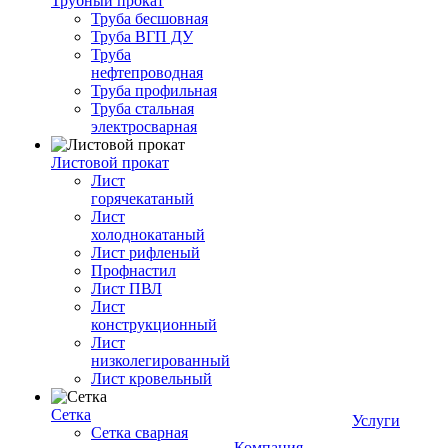
Трубный прокат
Труба бесшовная
Труба ВГП ДУ
Труба
нефтепроводная
Труба профильная
Труба стальная
электросварная
Листовой прокат
Лист
горячекатаный
Лист
холоднокатаный
Лист рифленый
Профнастил
Лист ПВЛ
Лист
конструкционный
Лист
низколегированный
Лист кровельный
Сетка
Услуги
Сетка сварная
Компания