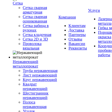
Сетка
Сетка сварная
Услуги
арматурная
Сетка сварная
Компания
Лазерна
оцинкованная
металла
Сетка рабица в
Клиентам
Гибка м
рулонах
Доставка
Порошк
Сетка кладочная
Партнеры
окраска
Сетка 2D и 3D
Отзывы
металло
Проволока
Вакансии
Координ
вязальная
Реквизиты
пробив
работы
Нержавеющий
металлопрокат
Труба нержавеющая
Лист нержавеющий
Круг нержавеющий
Квадрат
нержавеющий
Шестигранник
нержавеющий
Полоса
нержавеющая
Уголок