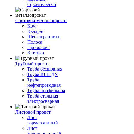
строительный
Сортовой металлопрокат
Круг
Квадрат
Шестигранники
Полоса
Проволока
Катанка
Трубный прокат
Труба бесшовная
Труба ВГП ДУ
Труба
нефтепроводная
Труба профильная
Труба стальная
электросварная
Листовой прокат
Лист
горячекатаный
Лист
холоднокатаный