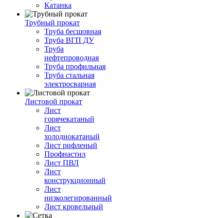
Катанка
Трубный прокат
Труба бесшовная
Труба ВГП ДУ
Труба
нефтепроводная
Труба профильная
Труба стальная
электросварная
Листовой прокат
Лист
горячекатаный
Лист
холоднокатаный
Лист рифленый
Профнастил
Лист ПВЛ
Лист
конструкционный
Лист
низколегированный
Лист кровельный