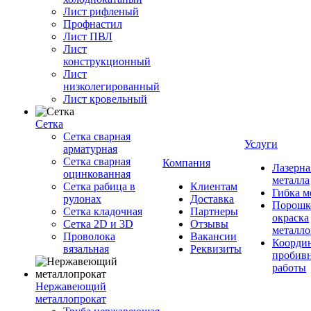
Лист рифленый
Профнастил
Лист ПВЛ
Лист
конструкционный
Лист
низколегированный
Лист кровельный
Сетка
Сетка сварная
Услуги
арматурная
Сетка сварная
Компания
Лазерна
оцинкованная
металла
Сетка рабица в
Клиентам
Гибка м
рулонах
Доставка
Порошк
Сетка кладочная
Партнеры
окраска
Сетка 2D и 3D
Отзывы
металло
Проволока
Вакансии
Координ
вязальная
Реквизиты
пробив
работы
Нержавеющий
металлопрокат