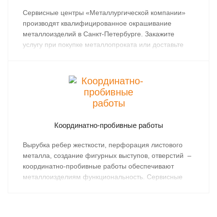
Сервисные центры «Металлургической компании»
производят квалифицированное окрашивание
металлоизделий в Санкт-Петербурге. Закажите
услугу при покупке металлопроката или доставьте
имеющиеся материалы в профильное
подразделение компании.
Координатно-пробивные работы
Вырубка ребер жесткости, перфорация листового
металла, создание фигурных выступов, отверстий –
координатно-пробивные работы обеспечивают
металлоизделиям функциональность. Сервисные
центры «Металлургической компании»
предоставляют услуги высокоточной
металлообработки в Санкт-Петербурге, Ленобласти,