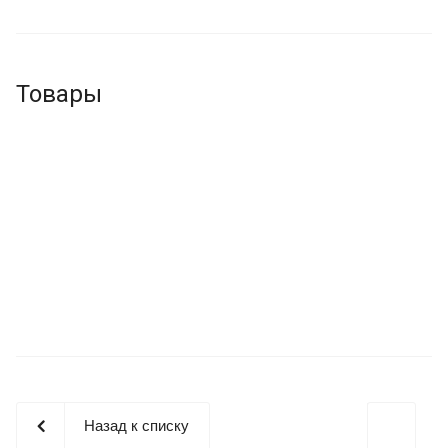
металлообработки в Санкт-Петербурге, Ленобласти,
Северо-Западном регионе.
Товары
Назад к списку