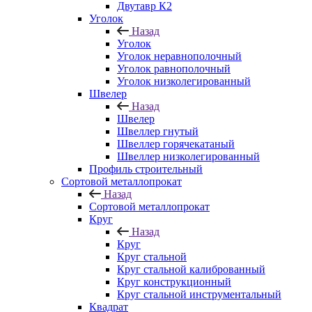
Двутавр К2
Уголок
Назад
Уголок
Уголок неравнополочный
Уголок равнополочный
Уголок низколегированный
Швелер
Назад
Швелер
Швеллер гнутый
Швеллер горячекатаный
Швеллер низколегированный
Профиль строительный
Сортовой металлопрокат
Назад
Сортовой металлопрокат
Круг
Назад
Круг
Круг стальной
Круг стальной калиброванный
Круг конструкционный
Круг стальной инструментальный
Квадрат