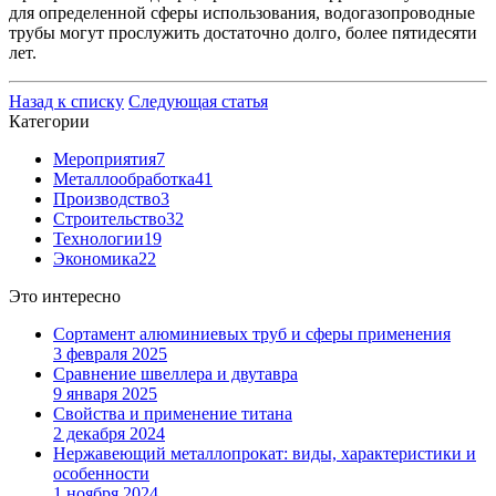
для определенной сферы использования, водогазопроводные
трубы могут прослужить достаточно долго, более пятидесяти
лет.
Назад к списку
Следующая статья
Категории
Мероприятия
7
Металлообработка
41
Производство
3
Строительство
32
Технологии
19
Экономика
22
Это интересно
Сортамент алюминиевых труб и сферы применения
3 февраля 2025
Сравнение швеллера и двутавра
9 января 2025
Свойства и применение титана
2 декабря 2024
Нержавеющий металлопрокат: виды, характеристики и
особенности
1 ноября 2024