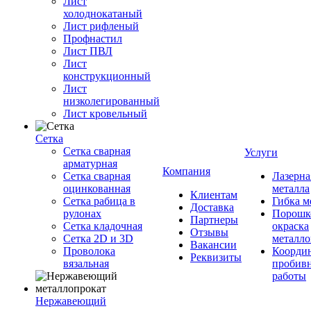
Лист
холоднокатаный
Лист рифленый
Профнастил
Лист ПВЛ
Лист
конструкционный
Лист
низколегированный
Лист кровельный
Сетка
Сетка сварная
Услуги
арматурная
Компания
Сетка сварная
Лазерна
оцинкованная
металла
Клиентам
Сетка рабица в
Гибка м
Доставка
рулонах
Порошк
Партнеры
Сетка кладочная
окраска
Отзывы
Сетка 2D и 3D
металло
Вакансии
Проволока
Координ
Реквизиты
вязальная
пробив
работы
Нержавеющий