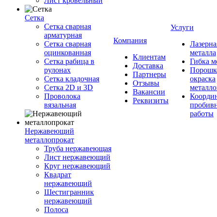
Лист кровельный
Сетка
Сетка сварная
Услуги
арматурная
Компания
Сетка сварная
Лазерна
оцинкованная
металла
Клиентам
Сетка рабица в
Гибка м
Доставка
рулонах
Порошк
Партнеры
Сетка кладочная
окраска
Отзывы
Сетка 2D и 3D
металло
Вакансии
Проволока
Координ
Реквизиты
вязальная
пробив
работы
Нержавеющий
металлопрокат
Труба нержавеющая
Лист нержавеющий
Круг нержавеющий
Квадрат
нержавеющий
Шестигранник
нержавеющий
Полоса