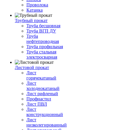
Проволока
Катанка
Трубный прокат
Труба бесшовная
Труба ВГП ДУ
Труба
нефтепроводная
Труба профильная
Труба стальная
электросварная
Листовой прокат
Лист
горячекатаный
Лист
холоднокатаный
Лист рифленый
Профнастил
Лист ПВЛ
Лист
конструкционный
Лист
низколегированный