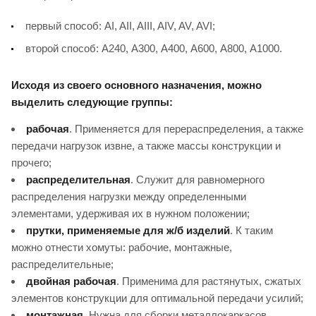
первый способ: АI, AII, AIII, AIV, AV, AVI;
второй способ: А240, А300, А400, А600, А800, А1000.
Исходя из своего основного назначения, можно
выделить следующие группы:
рабочая
. Применяется для перераспределения, а также
передачи нагрузок извне, а также массы конструкции и
прочего;
распределительная
. Служит для равномерного
распределения нагрузки между определенными
элементами, удерживая их в нужном положении;
прутки, применяемые для ж/б изделий
. К таким
можно отнести хомуты: рабочие, монтажные,
распределительные;
двойная рабочая
. Применима для растянутых, сжатых
элементов конструкции для оптимальной передачи усилий;
монтажная
. Нужна для сборки металлокаркасов,