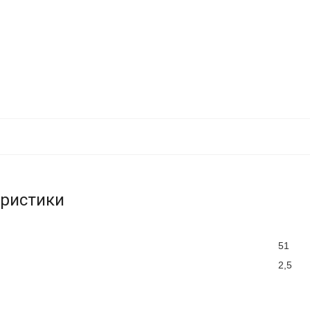
еристики
51
2,5