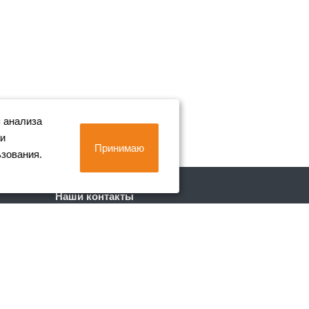
 анализа
 и
Принимаю
ьзования.
Наши контакты
+7 (812) 702-90-80
Пн. – Пт.: с 9:00 до 18:00
г. Санкт-Петербург, Лиговский пр. 228
info@metall-company.ru