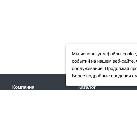
Мы используем файлы cookie,
событий на нашем веб-сайте, 
обслуживание. Продолжая прос
Более подробные сведения с
Компания
Каталог
Клиентам
Арматура
Доставка
Фасонный прокат
Партнеры
Сортовой металлопрокат
Отзывы
Трубный прокат
Вакансии
Листовой прокат