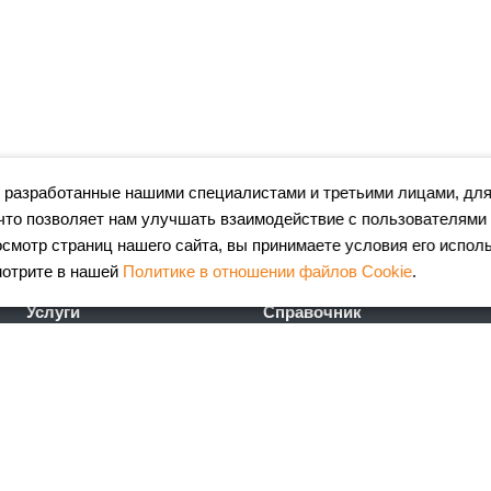
 разработанные нашими специалистами и третьими лицами, для
что позволяет нам улучшать взаимодействие с пользователями
мотр страниц нашего сайта, вы принимаете условия его испол
мотрите в нашей
Политике в отношении файлов Cookie
.
Услуги
Справочник
Лазерная резка металла
Сертификаты
Гибка металла
ГОСТы
Порошковая окраска
FAQ
металлоизделий
Калькулятор
Координатно-пробивные
металлопроката
работы