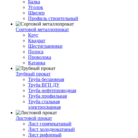
Балка
Уголок
Швелер
Профиль строительный
Сортовой металлопрокат
Круг
Квадрат
Шестигранники
Полоса
Проволока
Катанка
Трубный прокат
Труба бесшовная
Труба ВГП ДУ
Труба нефтепроводная
Труба профильная
Труба стальная
электросварная
Листовой прокат
Лист горячекатаный
Лист холоднокатаный
Лист рифленый