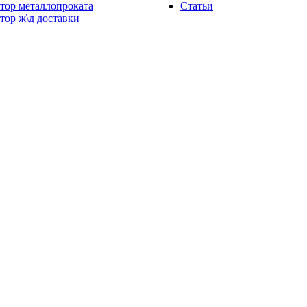
тор металлопроката
Статьи
тор ж\д доставки