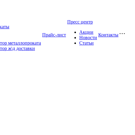
Пресс центр
каты
Акции
Прайс-лист
Контакты
Новости
тор металлопроката
Статьи
тор ж\д доставки