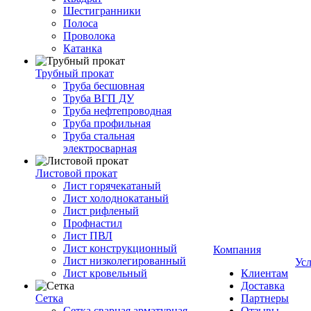
Шестигранники
Полоса
Проволока
Катанка
Трубный прокат
Труба бесшовная
Труба ВГП ДУ
Труба нефтепроводная
Труба профильная
Труба стальная
электросварная
Листовой прокат
Лист горячекатаный
Лист холоднокатаный
Лист рифленый
Профнастил
Лист ПВЛ
Лист конструкционный
Компания
Лист низколегированный
Ус
Лист кровельный
Клиентам
Доставка
Сетка
Партнеры
Сетка сварная арматурная
Отзывы