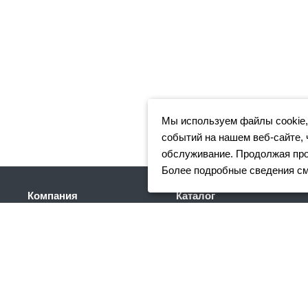
Мы используем файлы cookie,
событий на нашем веб-сайте, 
обслуживание. Продолжая прос
Более подробные сведения с
Компания
Каталог
Клиентам
Арматура
Доставка
Фасонный прокат
Партнеры
Сортовой металлопрокат
Отзывы
Трубный прокат
Вакансии
Листовой прокат