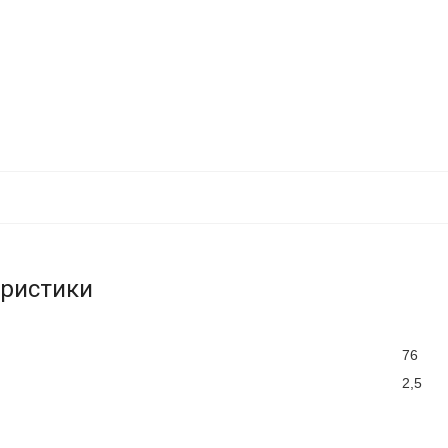
еристики
76
2,5