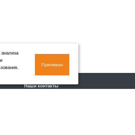
 анализа
 и
Принимаю
ьзования.
Наши контакты
+7 (812) 702-90-80
Пн. – Пт.: с 9:00 до 18:00
г. Санкт-Петербург, Лиговский пр. 228
info@metall-company.ru