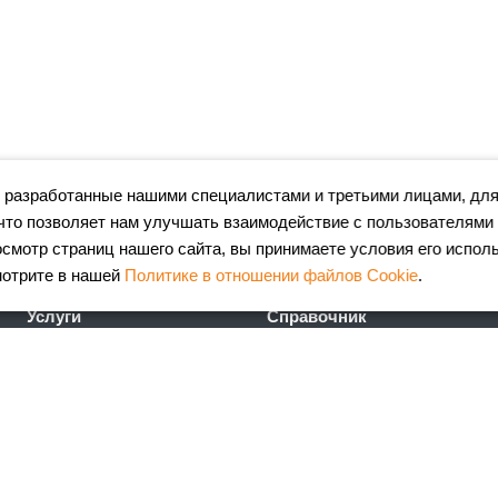
 разработанные нашими специалистами и третьими лицами, для
что позволяет нам улучшать взаимодействие с пользователями
мотр страниц нашего сайта, вы принимаете условия его испол
мотрите в нашей
Политике в отношении файлов Cookie
.
Услуги
Справочник
Лазерная резка металла
Сертификаты
Гибка металла
ГОСТы
Порошковая окраска
FAQ
металлоизделий
Калькулятор
Координатно-пробивные
металлопроката
работы