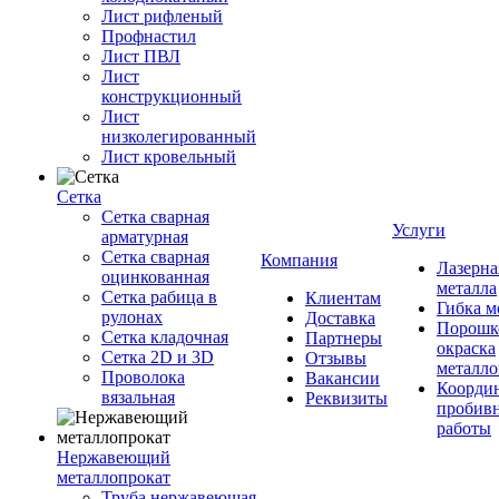
Лист рифленый
Профнастил
Лист ПВЛ
Лист
конструкционный
Лист
низколегированный
Лист кровельный
Сетка
Сетка сварная
Услуги
арматурная
Сетка сварная
Компания
Лазерна
оцинкованная
металла
Сетка рабица в
Клиентам
Гибка м
рулонах
Доставка
Порошк
Сетка кладочная
Партнеры
окраска
Сетка 2D и 3D
Отзывы
металло
Проволока
Вакансии
Координ
вязальная
Реквизиты
пробив
работы
Нержавеющий
металлопрокат
Труба нержавеющая