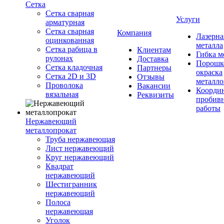
Сетка
Сетка сварная
Услуги
арматурная
Сетка сварная
Компания
Лазерна
оцинкованная
металла
Сетка рабица в
Клиентам
Гибка м
рулонах
Доставка
Порошк
Сетка кладочная
Партнеры
окраска
Сетка 2D и 3D
Отзывы
металло
Проволока
Вакансии
Координ
вязальная
Реквизиты
пробив
работы
Нержавеющий
металлопрокат
Труба нержавеющая
Лист нержавеющий
Круг нержавеющий
Квадрат
нержавеющий
Шестигранник
нержавеющий
Полоса
нержавеющая
Уголок