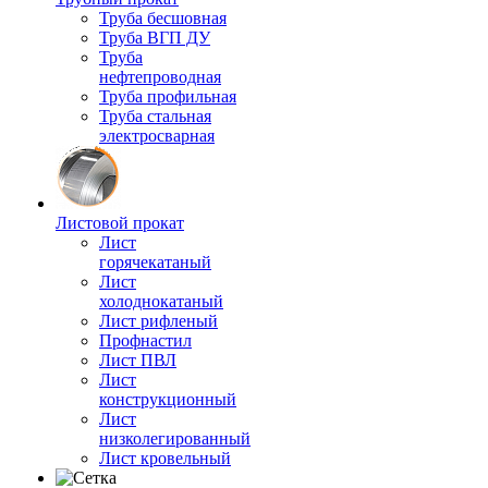
Труба бесшовная
Труба ВГП ДУ
Труба
нефтепроводная
Труба профильная
Труба стальная
электросварная
Листовой прокат
Лист
горячекатаный
Лист
холоднокатаный
Лист рифленый
Профнастил
Лист ПВЛ
Лист
конструкционный
Лист
низколегированный
Лист кровельный