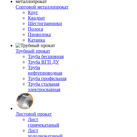
Сортовой металлопрокат
Круг
Квадрат
Шестигранники
Полоса
Проволока
Катанка
Трубный прокат
Труба бесшовная
Труба ВГП ДУ
Труба
нефтепроводная
Труба профильная
Труба стальная
электросварная
Листовой прокат
Лист
горячекатаный
Лист
холоднокатаный