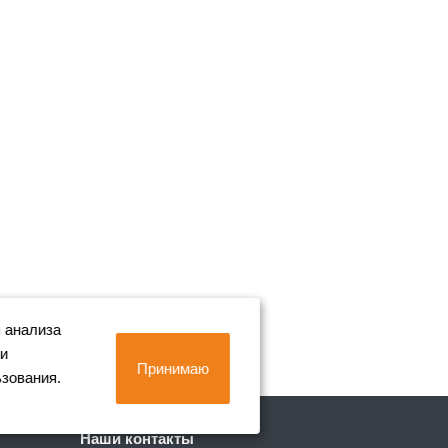
 анализа
 и
Принимаю
ьзования.
Наши контакты