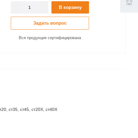
В корзину
Задать вопрос
Вся продукция сертифицирована
т20, ст35, ст45, ст20Х, ст40Х