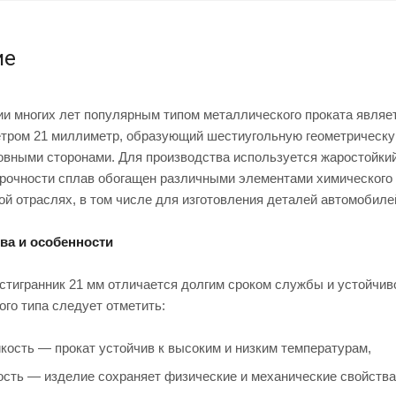
ие
и многих лет популярным типом металлического проката являе
етром 21 миллиметр, образующий шестиугольную геометрическу
овными сторонами. Для производства используется жаростойкий
рочности сплав обогащен различными элементами химического 
 отраслях, в том числе для изготовления деталей автомобилей
ва и особенности
стигранник 21 мм отличается долгим сроком службы и устойчив
ого типа следует отметить:
кость — прокат устойчив к высоким и низким температурам,
сть — изделие сохраняет физические и механические свойства 