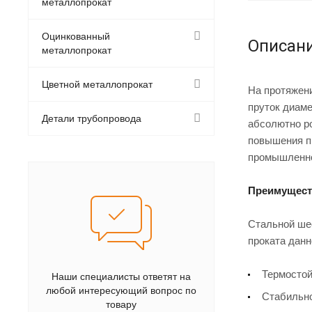
металлопрокат
Оцинкованный
Описан
металлопрокат
Цветной металлопрокат
На протяжени
пруток диам
Детали трубопровода
абсолютно р
повышения п
промышленной
Преимущест
Стальной ше
проката данн
Термостой
Наши специалисты ответят на
любой интересующий вопрос по
Стабильно
товару