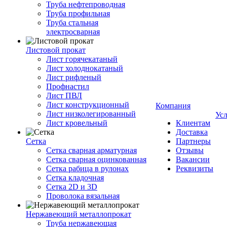
Труба нефтепроводная
Труба профильная
Труба стальная
электросварная
Листовой прокат
Лист горячекатаный
Лист холоднокатаный
Лист рифленый
Профнастил
Лист ПВЛ
Лист конструкционный
Компания
Лист низколегированный
Ус
Лист кровельный
Клиентам
Доставка
Сетка
Партнеры
Сетка сварная арматурная
Отзывы
Сетка сварная оцинкованная
Вакансии
Сетка рабица в рулонах
Реквизиты
Сетка кладочная
Сетка 2D и 3D
Проволока вязальная
Нержавеющий металлопрокат
Труба нержавеющая