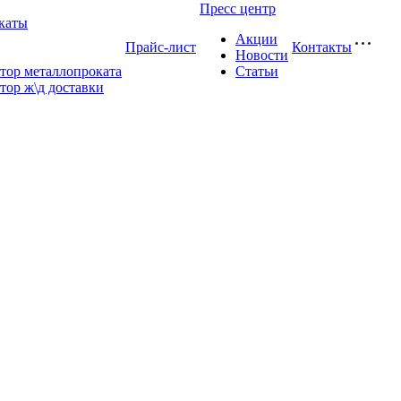
Пресс центр
каты
Акции
Прайс-лист
Контакты
Новости
тор металлопроката
Статьи
тор ж\д доставки