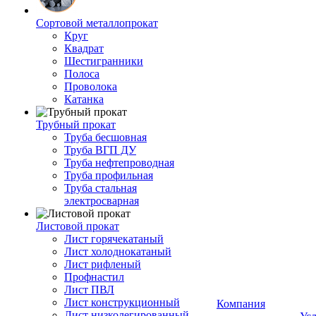
Сортовой металлопрокат
Круг
Квадрат
Шестигранники
Полоса
Проволока
Катанка
Трубный прокат
Труба бесшовная
Труба ВГП ДУ
Труба нефтепроводная
Труба профильная
Труба стальная
электросварная
Листовой прокат
Лист горячекатаный
Лист холоднокатаный
Лист рифленый
Профнастил
Лист ПВЛ
Лист конструкционный
Компания
Лист низколегированный