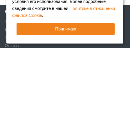
условия его использования. Более подробные
сведения смотрите в нашей
Политике в отношении
Компания
файлов Cookie
.
Клиентам
Принимаю
Доставка
Партнеры
Отзывы
Вакансии
Реквизиты
Акции
Новости
Статьи
Каталог
Арматура
Фасонный прокат
Сортовой металлопрокат