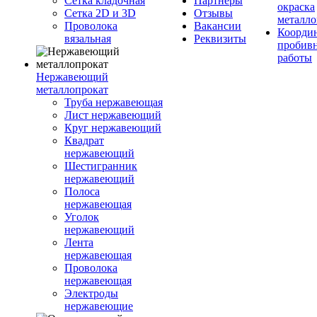
Сетка кладочная
Партнеры
окраска
Сетка 2D и 3D
Отзывы
металло
Проволока
Вакансии
Координ
вязальная
Реквизиты
пробив
работы
Нержавеющий
металлопрокат
Труба нержавеющая
Лист нержавеющий
Круг нержавеющий
Квадрат
нержавеющий
Шестигранник
нержавеющий
Полоса
нержавеющая
Уголок
нержавеющий
Лента
нержавеющая
Проволока
нержавеющая
Электроды
нержавеющие