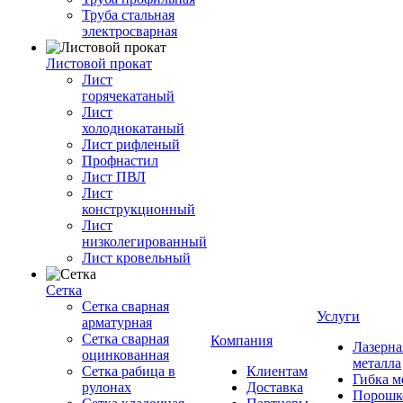
Труба стальная
электросварная
Листовой прокат
Лист
горячекатаный
Лист
холоднокатаный
Лист рифленый
Профнастил
Лист ПВЛ
Лист
конструкционный
Лист
низколегированный
Лист кровельный
Сетка
Сетка сварная
Услуги
арматурная
Сетка сварная
Компания
Лазерна
оцинкованная
металла
Сетка рабица в
Клиентам
Гибка м
рулонах
Доставка
Порошк