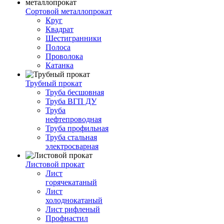
Сортовой металлопрокат
Круг
Квадрат
Шестигранники
Полоса
Проволока
Катанка
Трубный прокат
Труба бесшовная
Труба ВГП ДУ
Труба
нефтепроводная
Труба профильная
Труба стальная
электросварная
Листовой прокат
Лист
горячекатаный
Лист
холоднокатаный
Лист рифленый
Профнастил