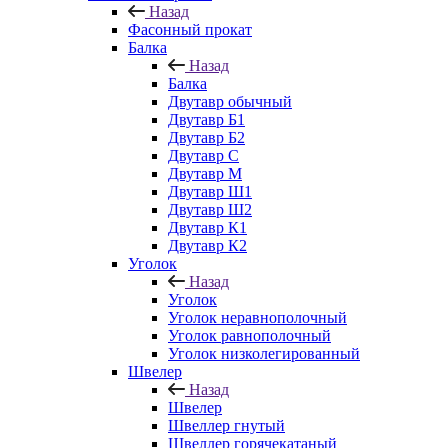
Назад
Фасонный прокат
Балка
Назад
Балка
Двутавр обычный
Двутавр Б1
Двутавр Б2
Двутавр С
Двутавр М
Двутавр Ш1
Двутавр Ш2
Двутавр К1
Двутавр К2
Уголок
Назад
Уголок
Уголок неравнополочный
Уголок равнополочный
Уголок низколегированный
Швелер
Назад
Швелер
Швеллер гнутый
Швеллер горячекатаный