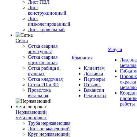
Лист ПВЛ
Лист
конструкционный
Лист
низколегированный
Лист кровельный
Сетка
Сетка сварная
Услуги
арматурная
Сетка сварная
Компания
Лазерна
оцинкованная
металла
Сетка рабица в
Клиентам
Гибка м
рулонах
Доставка
Порошк
Сетка кладочная
Партнеры
окраска
Сетка 2D и 3D
Отзывы
металло
Проволока
Вакансии
Координ
вязальная
Реквизиты
пробив
работы
Нержавеющий
металлопрокат
Труба нержавеющая
Лист нержавеющий
Круг нержавеющий