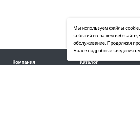
Мы используем файлы cookie,
событий на нашем веб-сайте, 
обслуживание. Продолжая прос
Более подробные сведения с
Компания
Каталог
Клиентам
Арматура
Доставка
Фасонный прокат
Партнеры
Сортовой металлопрокат
Отзывы
Трубный прокат
Вакансии
Листовой прокат
Реквизиты
Сетка
Акции
Нержавеющий
металлопрокат
Новости