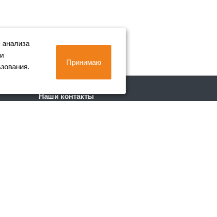
 анализа
 и
Принимаю
ьзования.
Наши контакты
+7 (812) 702-90-80
Пн. – Пт.: с 9:00 до 18:00
г. Санкт-Петербург, Лиговский пр. 228
info@metall-company.ru
Обращаем ваше внимание, что данный
интернет-сайт носит исключительно