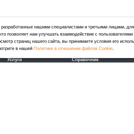
 разработанные нашими специалистами и третьими лицами, для
что позволяет нам улучшать взаимодействие с пользователями
мотр страниц нашего сайта, вы принимаете условия его испол
мотрите в нашей
Политике в отношении файлов Cookie
.
Услуги
Справочник
Лазерная резка металла
Сертификаты
Гибка металла
ГОСТы
Порошковая окраска
FAQ
металлоизделий
Калькулятор
Координатно-пробивные
металлопроката
работы
Калькулятор ж\д доставки