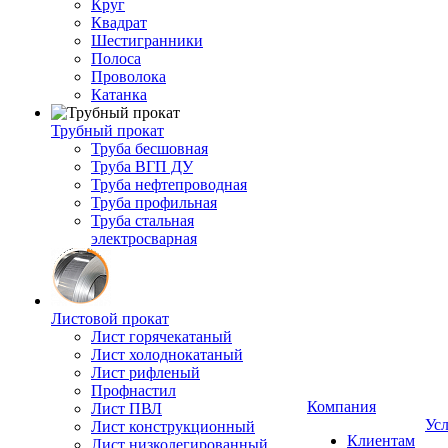
Круг
Квадрат
Шестигранники
Полоса
Проволока
Катанка
Трубный прокат
Труба бесшовная
Труба ВГП ДУ
Труба нефтепроводная
Труба профильная
Труба стальная
электросварная
Листовой прокат
Лист горячекатаный
Лист холоднокатаный
Лист рифленый
Профнастил
Компания
Лист ПВЛ
Ус
Лист конструкционный
Клиентам
Лист низколегированный