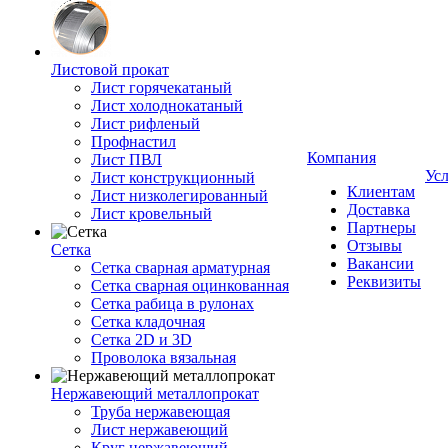
Листовой прокат
Лист горячекатаный
Лист холоднокатаный
Лист рифленый
Профнастил
Компания
Лист ПВЛ
Ус
Лист конструкционный
Клиентам
Лист низколегированный
Доставка
Лист кровельный
Партнеры
Отзывы
Сетка
Вакансии
Сетка сварная арматурная
Реквизиты
Сетка сварная оцинкованная
Сетка рабица в рулонах
Сетка кладочная
Сетка 2D и 3D
Проволока вязальная
Нержавеющий металлопрокат
Труба нержавеющая
Лист нержавеющий
Круг нержавеющий