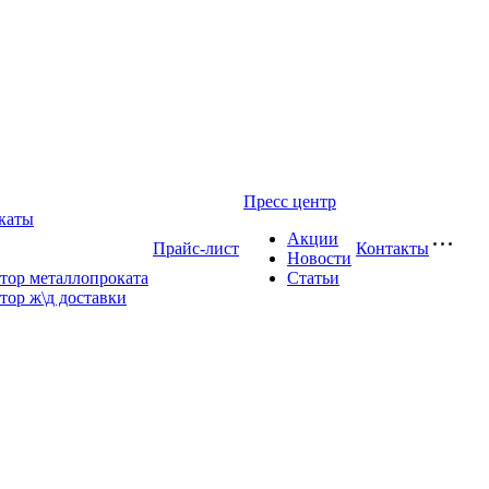
Пресс центр
каты
Акции
Прайс-лист
Контакты
Новости
тор металлопроката
Статьи
тор ж\д доставки