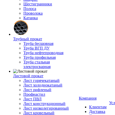
Шестигранники
Полоса
Проволока
Катанка
Трубный прокат
Труба бесшовная
Труба ВГП ДУ
Труба нефтепроводная
Труба профильная
Труба стальная
электросварная
Листовой прокат
Лист горячекатаный
Лист холоднокатаный
Лист рифленый
Профнастил
Компания
Лист ПВЛ
Ус
Лист конструкционный
Клиентам
Лист низколегированный
Доставка
Лист кровельный