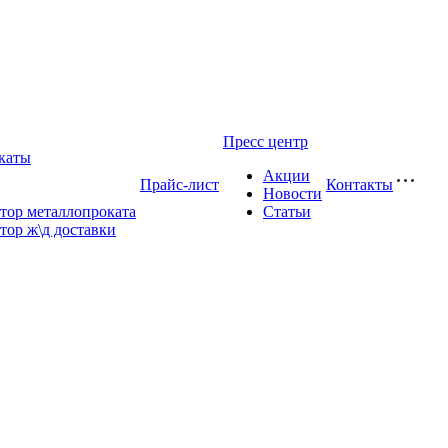
Пресс центр
каты
Акции
Прайс-лист
Контакты
Новости
тор металлопроката
Статьи
тор ж\д доставки