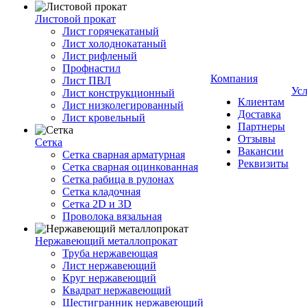
Листовой прокат
Лист горячекатаный
Лист холоднокатаный
Лист рифленый
Профнастил
Компания
Лист ПВЛ
Ус
Лист конструкционный
Клиентам
Лист низколегированный
Доставка
Лист кровельный
Партнеры
Отзывы
Сетка
Вакансии
Сетка сварная арматурная
Реквизиты
Сетка сварная оцинкованная
Сетка рабица в рулонах
Сетка кладочная
Сетка 2D и 3D
Проволока вязальная
Нержавеющий металлопрокат
Труба нержавеющая
Лист нержавеющий
Круг нержавеющий
Квадрат нержавеющий
Шестигранник нержавеющий