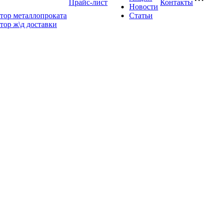
Прайс-лист
Контакты
Новости
тор металлопроката
Статьи
тор ж\д доставки