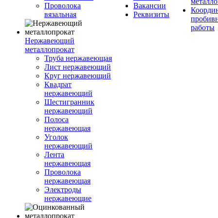
металло
Проволока
Вакансии
Координ
вязальная
Реквизиты
пробив
работы
Нержавеющий
металлопрокат
Труба нержавеющая
Лист нержавеющий
Круг нержавеющий
Квадрат
нержавеющий
Шестигранник
нержавеющий
Полоса
нержавеющая
Уголок
нержавеющий
Лента
нержавеющая
Проволока
нержавеющая
Электроды
нержавеющие