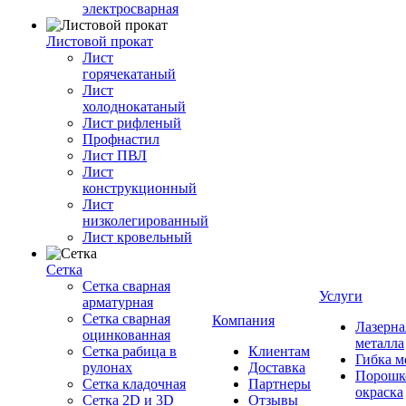
электросварная
Листовой прокат
Лист
горячекатаный
Лист
холоднокатаный
Лист рифленый
Профнастил
Лист ПВЛ
Лист
конструкционный
Лист
низколегированный
Лист кровельный
Сетка
Сетка сварная
Услуги
арматурная
Сетка сварная
Компания
Лазерна
оцинкованная
металла
Сетка рабица в
Клиентам
Гибка м
рулонах
Доставка
Порошк
Сетка кладочная
Партнеры
окраска
Сетка 2D и 3D
Отзывы