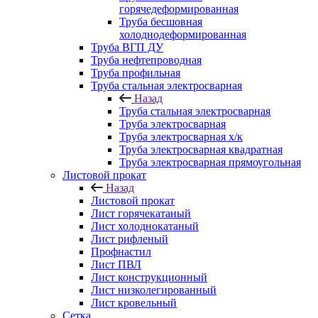
горячедеформированная
Труба бесшовная
холоднодеформированная
Труба ВГП ДУ
Труба нефтепроводная
Труба профильная
Труба стальная электросварная
Назад
Труба стальная электросварная
Труба электросварная
Труба электросварная х/к
Труба электросварная квадратная
Труба электросварная прямоугольная
Листовой прокат
Назад
Листовой прокат
Лист горячекатаный
Лист холоднокатаный
Лист рифленый
Профнастил
Лист ПВЛ
Лист конструкционный
Лист низколегированный
Лист кровельный
Сетка