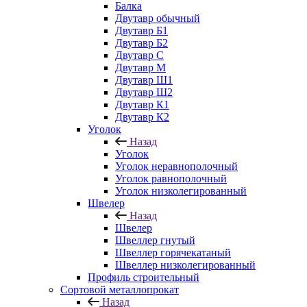
Балка
Двутавр обычный
Двутавр Б1
Двутавр Б2
Двутавр С
Двутавр М
Двутавр Ш1
Двутавр Ш2
Двутавр К1
Двутавр К2
Уголок
Назад
Уголок
Уголок неравнополочный
Уголок равнополочный
Уголок низколегированный
Швелер
Назад
Швелер
Швеллер гнутый
Швеллер горячекатаный
Швеллер низколегированный
Профиль строительный
Сортовой металлопрокат
Назад