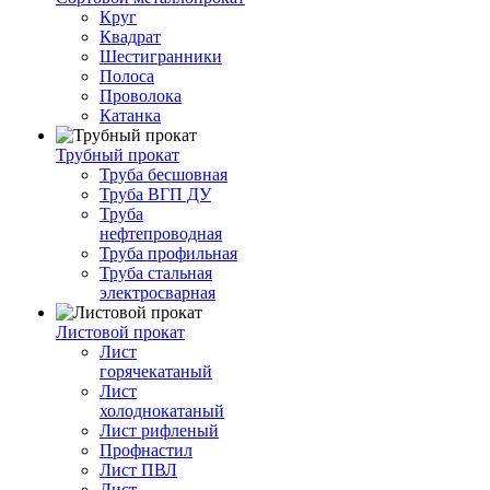
Круг
Квадрат
Шестигранники
Полоса
Проволока
Катанка
Трубный прокат
Труба бесшовная
Труба ВГП ДУ
Труба
нефтепроводная
Труба профильная
Труба стальная
электросварная
Листовой прокат
Лист
горячекатаный
Лист
холоднокатаный
Лист рифленый
Профнастил
Лист ПВЛ
Лист