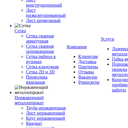
конструкционный
Лист
низколегированный
Лист кровельный
Сетка
Сетка сварная
Услуги
арматурная
Сетка сварная
Компания
Лазерна
оцинкованная
металла
Сетка рабица в
Клиентам
Гибка м
рулонах
Доставка
Порошк
Сетка кладочная
Партнеры
окраска
Сетка 2D и 3D
Отзывы
металло
Проволока
Вакансии
Координ
вязальная
Реквизиты
пробив
работы
Нержавеющий
металлопрокат
Труба нержавеющая
Лист нержавеющий
Круг нержавеющий
Квадрат