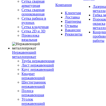
Сетка сварная
Компания
арматурная
Лазерна
Сетка сварная
металла
Клиентам
оцинкованная
Гибка м
Доставка
Сетка рабица в
Порошк
Партнеры
рулонах
окраска
Отзывы
Сетка кладочная
металло
Вакансии
Сетка 2D и 3D
Координ
Реквизиты
Проволока
пробив
вязальная
работы
Нержавеющий
металлопрокат
Труба нержавеющая
Лист нержавеющий
Круг нержавеющий
Квадрат
нержавеющий
Шестигранник
нержавеющий
Полоса
нержавеющая
Уголок
нержавеющий