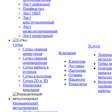
Лист рифленый
Профнастил
Лист ПВЛ
Лист
конструкционный
Лист
низколегированный
Лист кровельный
Сетка
Услуги
Сетка сварная
Компания
арматурная
Лазерна
Сетка сварная
металла
Клиентам
оцинкованная
Гибка м
Доставка
Сетка рабица в
Порошк
Партнеры
рулонах
окраска
Отзывы
Сетка кладочная
металло
Вакансии
Сетка 2D и 3D
Координ
Реквизиты
Проволока
пробив
вязальная
работы
Нержавеющий
металлопрокат