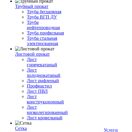
Трубный прокат
Труба бесшовная
Труба ВГП ДУ
Труба
нефтепроводная
Труба профильная
Труба стальная
электросварная
Листовой прокат
Лист
горячекатаный
Лист
холоднокатаный
Лист рифленый
Профнастил
Лист ПВЛ
Лист
конструкционный
Лист
низколегированный
Лист кровельный
Сетка
Услуги