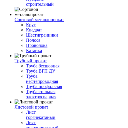
строительный
Сортовой металлопрокат
Круг
Квадрат
Шестигранники
Полоса
Проволока
Катанка
Трубный прокат
Труба бесшовная
Труба ВГП ДУ
Труба
нефтепроводная
Труба профильная
Труба стальная
электросварная
Листовой прокат
Лист
горячекатаный
Лист
холоднокатаный