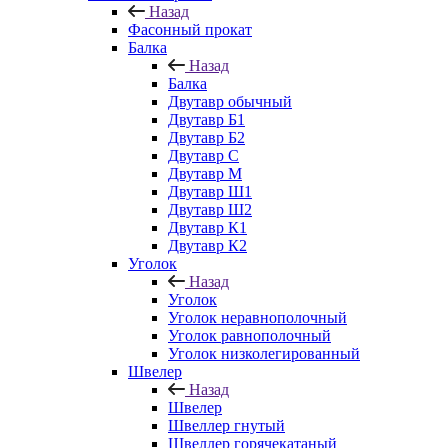
Назад
Фасонный прокат
Балка
Назад
Балка
Двутавр обычный
Двутавр Б1
Двутавр Б2
Двутавр С
Двутавр М
Двутавр Ш1
Двутавр Ш2
Двутавр К1
Двутавр К2
Уголок
Назад
Уголок
Уголок неравнополочный
Уголок равнополочный
Уголок низколегированный
Швелер
Назад
Швелер
Швеллер гнутый
Швеллер горячекатаный