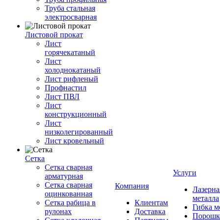
Труба стальная
электросварная
Листовой прокат
Лист
горячекатаный
Лист
холоднокатаный
Лист рифленый
Профнастил
Лист ПВЛ
Лист
конструкционный
Лист
низколегированный
Лист кровельный
Сетка
Сетка сварная
Услуги
арматурная
Сетка сварная
Компания
Лазерна
оцинкованная
металла
Сетка рабица в
Клиентам
Гибка м
рулонах
Доставка
Порошк