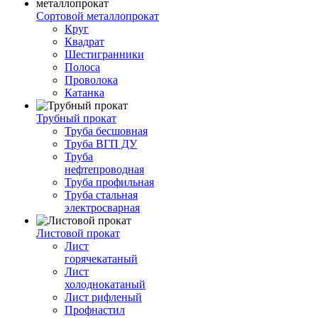
Сортовой металлопрокат
Круг
Квадрат
Шестигранники
Полоса
Проволока
Катанка
Трубный прокат
Труба бесшовная
Труба ВГП ДУ
Труба
нефтепроводная
Труба профильная
Труба стальная
электросварная
Листовой прокат
Лист
горячекатаный
Лист
холоднокатаный
Лист рифленый
Профнастил