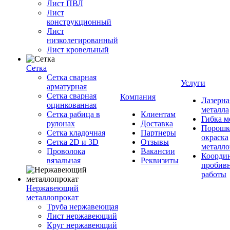
Лист ПВЛ
Лист
конструкционный
Лист
низколегированный
Лист кровельный
Сетка
Сетка сварная
Услуги
арматурная
Сетка сварная
Компания
Лазерна
оцинкованная
металла
Сетка рабица в
Клиентам
Гибка м
рулонах
Доставка
Порошк
Сетка кладочная
Партнеры
окраска
Сетка 2D и 3D
Отзывы
металло
Проволока
Вакансии
Координ
вязальная
Реквизиты
пробив
работы
Нержавеющий
металлопрокат
Труба нержавеющая
Лист нержавеющий
Круг нержавеющий