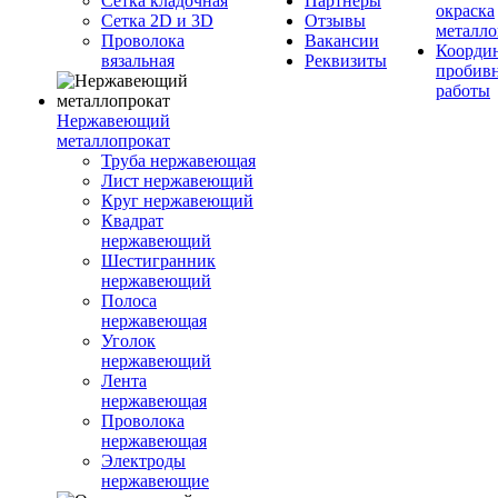
Сетка кладочная
Партнеры
окраска
Сетка 2D и 3D
Отзывы
металло
Проволока
Вакансии
Координ
вязальная
Реквизиты
пробив
работы
Нержавеющий
металлопрокат
Труба нержавеющая
Лист нержавеющий
Круг нержавеющий
Квадрат
нержавеющий
Шестигранник
нержавеющий
Полоса
нержавеющая
Уголок
нержавеющий
Лента
нержавеющая
Проволока
нержавеющая
Электроды
нержавеющие