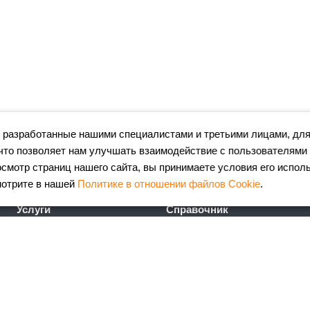
 разработанные нашими специалистами и третьими лицами, для
что позволяет нам улучшать взаимодействие с пользователями
мотр страниц нашего сайта, вы принимаете условия его испол
мотрите в нашей
Политике в отношении файлов Cookie
.
Услуги
Справочник
Лазерная резка металла
Сертификаты
Гибка металла
ГОСТы
Порошковая окраска
FAQ
металлоизделий
Калькулятор
Координатно-пробивные
металлопроката