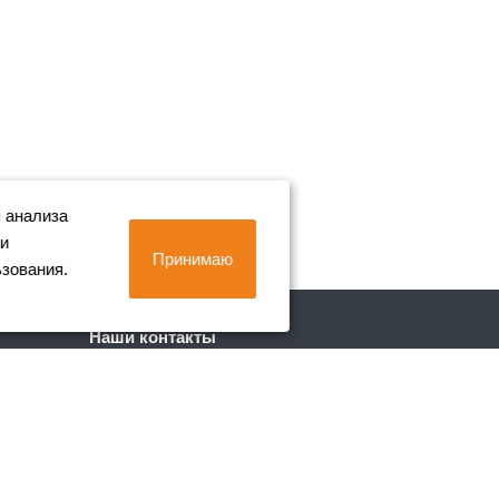
 анализа
 и
Принимаю
ьзования.
Наши контакты
+7 (812) 702-90-80
Пн. – Пт.: с 9:00 до 18:00
г. Санкт-Петербург, Лиговский пр. 228
info@metall-company.ru