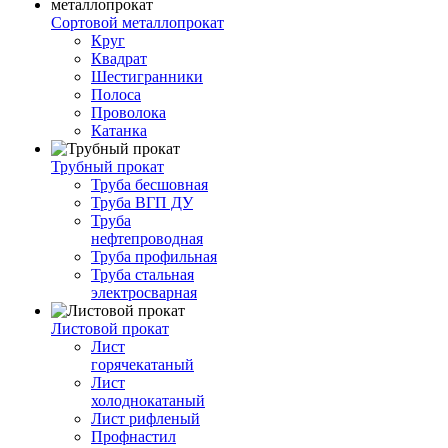
Сортовой металлопрокат
Круг
Квадрат
Шестигранники
Полоса
Проволока
Катанка
Трубный прокат
Труба бесшовная
Труба ВГП ДУ
Труба
нефтепроводная
Труба профильная
Труба стальная
электросварная
Листовой прокат
Лист
горячекатаный
Лист
холоднокатаный
Лист рифленый
Профнастил