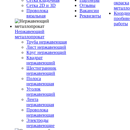
Сетка кладочная
Партнеры
окраска
Сетка 2D и 3D
Отзывы
металло
Проволока
Вакансии
Координ
вязальная
Реквизиты
пробив
работы
Нержавеющий
металлопрокат
Труба нержавеющая
Лист нержавеющий
Круг нержавеющий
Квадрат
нержавеющий
Шестигранник
нержавеющий
Полоса
нержавеющая
Уголок
нержавеющий
Лента
нержавеющая
Проволока
нержавеющая
Электроды
нержавеющие