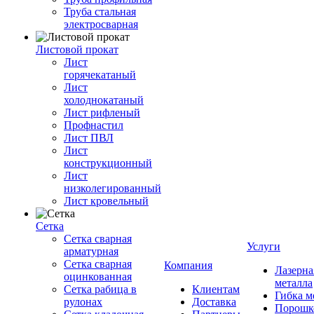
Труба стальная
электросварная
Листовой прокат
Лист
горячекатаный
Лист
холоднокатаный
Лист рифленый
Профнастил
Лист ПВЛ
Лист
конструкционный
Лист
низколегированный
Лист кровельный
Сетка
Сетка сварная
Услуги
арматурная
Сетка сварная
Компания
Лазерна
оцинкованная
металла
Сетка рабица в
Клиентам
Гибка м
рулонах
Доставка
Порошк