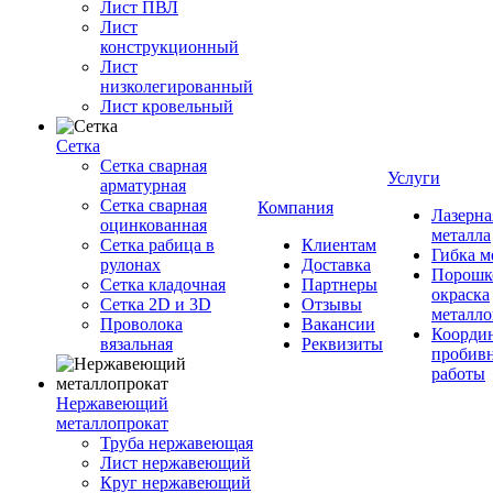
Лист ПВЛ
Лист
конструкционный
Лист
низколегированный
Лист кровельный
Сетка
Сетка сварная
Услуги
арматурная
Сетка сварная
Компания
Лазерна
оцинкованная
металла
Сетка рабица в
Клиентам
Гибка м
рулонах
Доставка
Порошк
Сетка кладочная
Партнеры
окраска
Сетка 2D и 3D
Отзывы
металло
Проволока
Вакансии
Координ
вязальная
Реквизиты
пробив
работы
Нержавеющий
металлопрокат
Труба нержавеющая
Лист нержавеющий
Круг нержавеющий