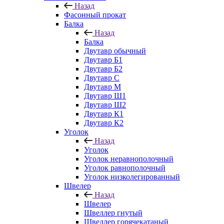
Назад
Фасонный прокат
Балка
Назад
Балка
Двутавр обычный
Двутавр Б1
Двутавр Б2
Двутавр С
Двутавр М
Двутавр Ш1
Двутавр Ш2
Двутавр К1
Двутавр К2
Уголок
Назад
Уголок
Уголок неравнополочный
Уголок равнополочный
Уголок низколегированный
Швелер
Назад
Швелер
Швеллер гнутый
Швеллер горячекатаный