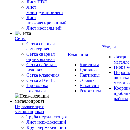
Лист ПВЛ
Лист
конструкционный
Лист
низколегированный
Лист кровельный
Сетка
Сетка сварная
Услуги
арматурная
Сетка сварная
Компания
Лазерна
оцинкованная
металла
Сетка рабица в
Клиентам
Гибка м
рулонах
Доставка
Порошк
Сетка кладочная
Партнеры
окраска
Сетка 2D и 3D
Отзывы
металло
Проволока
Вакансии
Координ
вязальная
Реквизиты
пробив
работы
Нержавеющий
металлопрокат
Труба нержавеющая
Лист нержавеющий
Круг нержавеющий