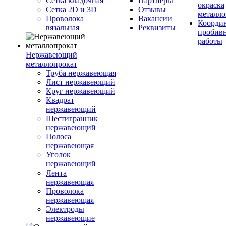
Сетка кладочная
Партнеры
окраска
Сетка 2D и 3D
Отзывы
металло
Проволока
Вакансии
Координ
вязальная
Реквизиты
пробив
работы
Нержавеющий
металлопрокат
Труба нержавеющая
Лист нержавеющий
Круг нержавеющий
Квадрат
нержавеющий
Шестигранник
нержавеющий
Полоса
нержавеющая
Уголок
нержавеющий
Лента
нержавеющая
Проволока
нержавеющая
Электроды
нержавеющие