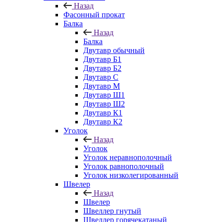
Назад
Фасонный прокат
Балка
Назад
Балка
Двутавр обычный
Двутавр Б1
Двутавр Б2
Двутавр С
Двутавр М
Двутавр Ш1
Двутавр Ш2
Двутавр К1
Двутавр К2
Уголок
Назад
Уголок
Уголок неравнополочный
Уголок равнополочный
Уголок низколегированный
Швелер
Назад
Швелер
Швеллер гнутый
Швеллер горячекатаный