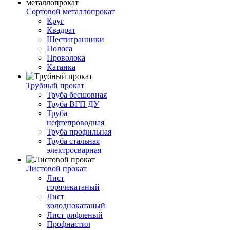
Сортовой металлопрокат
Круг
Квадрат
Шестигранники
Полоса
Проволока
Катанка
Трубный прокат
Труба бесшовная
Труба ВГП ДУ
Труба
нефтепроводная
Труба профильная
Труба стальная
электросварная
Листовой прокат
Лист
горячекатаный
Лист
холоднокатаный
Лист рифленый
Профнастил