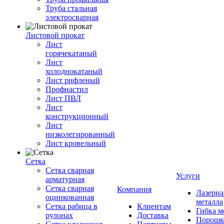
Труба стальная
электросварная
Листовой прокат
Лист
горячекатаный
Лист
холоднокатаный
Лист рифленый
Профнастил
Лист ПВЛ
Лист
конструкционный
Лист
низколегированный
Лист кровельный
Сетка
Сетка сварная
Услуги
арматурная
Сетка сварная
Компания
Лазерна
оцинкованная
металла
Сетка рабица в
Клиентам
Гибка м
рулонах
Доставка
Порошк