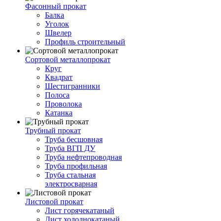
Фасонный прокат
Балка
Уголок
Швелер
Профиль строительный
Сортовой металлопрокат
Круг
Квадрат
Шестигранники
Полоса
Проволока
Катанка
Трубный прокат
Труба бесшовная
Труба ВГП ДУ
Труба нефтепроводная
Труба профильная
Труба стальная
электросварная
Листовой прокат
Лист горячекатаный
Лист холоднокатаный