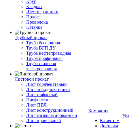
Круг
Квадрат
Шестигранники
Полоса
Проволока
Катанка
Трубный прокат
Труба бесшовная
Труба ВГП ДУ
Труба нефтепроводная
Труба профильная
Труба стальная
электросварная
Листовой прокат
Лист горячекатаный
Лист холоднокатаный
Лист рифленый
Профнастил
Лист ПВЛ
Лист конструкционный
Компания
Лист низколегированный
Ус
Лист кровельный
Клиентам
Доставка