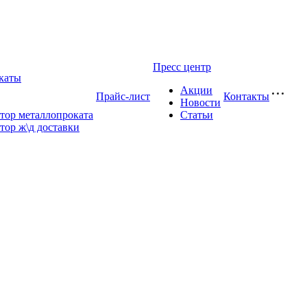
Пресс центр
каты
Акции
Прайс-лист
Контакты
Новости
тор металлопроката
Статьи
тор ж\д доставки