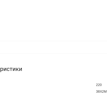
еристики
220
38Х2