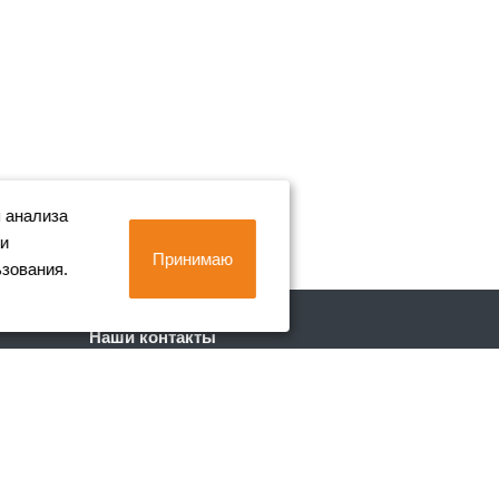
 анализа
 и
Принимаю
ьзования.
Наши контакты
+7 (812) 702-90-80
Пн. – Пт.: с 9:00 до 18:00
г. Санкт-Петербург, Лиговский пр. 228
info@metall-company.ru