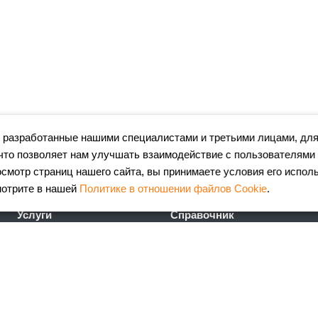
 разработанные нашими специалистами и третьими лицами, для
что позволяет нам улучшать взаимодействие с пользователями
мотр страниц нашего сайта, вы принимаете условия его испол
мотрите в нашей
Политике в отношении файлов Cookie
.
Услуги
Справочник
Лазерная резка металла
Сертификаты
Гибка металла
ГОСТы
Порошковая окраска
FAQ
металлоизделий
Калькулятор
Координатно-пробивные
металлопроката