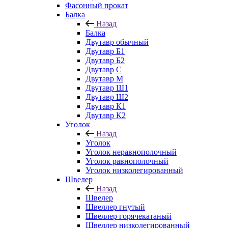
Фасонный прокат
Балка
Назад
Балка
Двутавр обычный
Двутавр Б1
Двутавр Б2
Двутавр С
Двутавр М
Двутавр Ш1
Двутавр Ш2
Двутавр К1
Двутавр К2
Уголок
Назад
Уголок
Уголок неравнополочный
Уголок равнополочный
Уголок низколегированный
Швелер
Назад
Швелер
Швеллер гнутый
Швеллер горячекатаный
Швеллер низколегированный