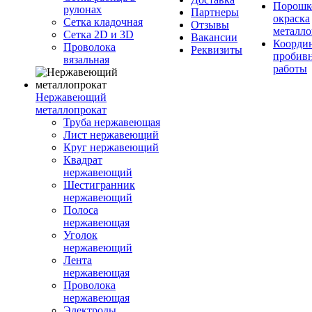
Порошк
рулонах
Партнеры
окраска
Сетка кладочная
Отзывы
металло
Сетка 2D и 3D
Вакансии
Координ
Проволока
Реквизиты
пробив
вязальная
работы
Нержавеющий
металлопрокат
Труба нержавеющая
Лист нержавеющий
Круг нержавеющий
Квадрат
нержавеющий
Шестигранник
нержавеющий
Полоса
нержавеющая
Уголок
нержавеющий
Лента
нержавеющая
Проволока
нержавеющая
Электроды