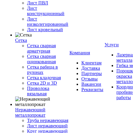
Лист ПВЛ
Лист
конструкционный
Лист
низколегированный
Лист кровельный
Сетка
Услуги
Сетка сварная
арматурная
Компания
Лазерна
Сетка сварная
металла
оцинкованная
Клиентам
Гибка м
Сетка рабица в
Доставка
Порошк
рулонах
Партнеры
окраска
Сетка кладочная
Отзывы
металло
Сетка 2D и 3D
Вакансии
Координ
Проволока
Реквизиты
пробив
вязальная
работы
Нержавеющий
металлопрокат
Труба нержавеющая
Лист нержавеющий
Круг нержавеющий