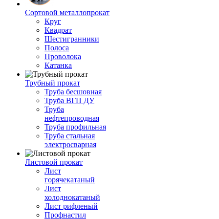
Сортовой металлопрокат
Круг
Квадрат
Шестигранники
Полоса
Проволока
Катанка
Трубный прокат
Труба бесшовная
Труба ВГП ДУ
Труба
нефтепроводная
Труба профильная
Труба стальная
электросварная
Листовой прокат
Лист
горячекатаный
Лист
холоднокатаный
Лист рифленый
Профнастил