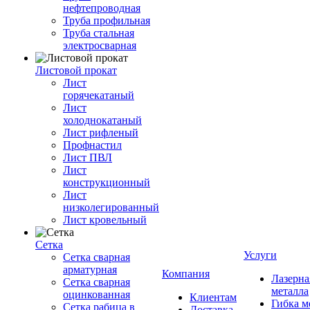
нефтепроводная
Труба профильная
Труба стальная
электросварная
Листовой прокат
Лист
горячекатаный
Лист
холоднокатаный
Лист рифленый
Профнастил
Лист ПВЛ
Лист
конструкционный
Лист
низколегированный
Лист кровельный
Сетка
Услуги
Сетка сварная
арматурная
Компания
Лазерна
Сетка сварная
металла
оцинкованная
Клиентам
Гибка м
Сетка рабица в
Доставка