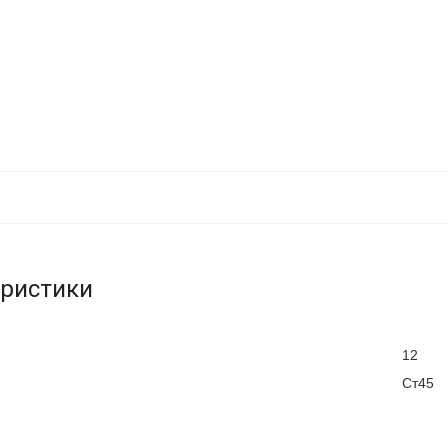
еристики
12
Ст45