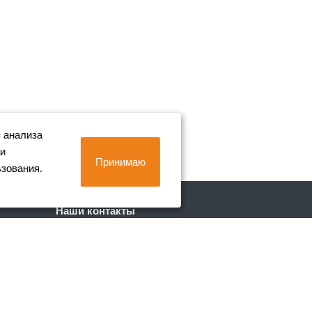
 анализа
 и
Принимаю
ьзования.
Наши контакты
+7 (812) 702-90-80
Пн. – Пт.: с 9:00 до 18:00
г. Санкт-Петербург, Лиговский пр. 228
info@metall-company.ru