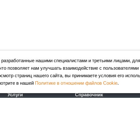
 разработанные нашими специалистами и третьими лицами, для
что позволяет нам улучшать взаимодействие с пользователями
мотр страниц нашего сайта, вы принимаете условия его испол
мотрите в нашей
Политике в отношении файлов Cookie
.
Услуги
Справочник
Лазерная резка металла
Сертификаты
Гибка металла
ГОСТы
Порошковая окраска
FAQ
металлоизделий
Калькулятор
Координатно-пробивные
металлопроката