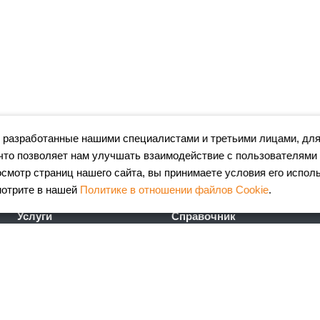
 разработанные нашими специалистами и третьими лицами, для
что позволяет нам улучшать взаимодействие с пользователями
мотр страниц нашего сайта, вы принимаете условия его испол
мотрите в нашей
Политике в отношении файлов Cookie
.
Услуги
Справочник
Лазерная резка металла
Сертификаты
Гибка металла
ГОСТы
Порошковая окраска
FAQ
металлоизделий
Калькулятор
Координатно-пробивные
металлопроката