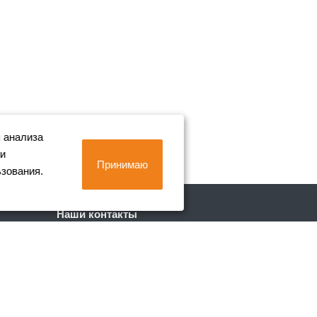
 анализа
 и
Принимаю
ьзования.
Наши контакты
+7 (812) 702-90-80
Пн. – Пт.: с 9:00 до 18:00
г. Санкт-Петербург, Лиговский пр. 228
info@metall-company.ru