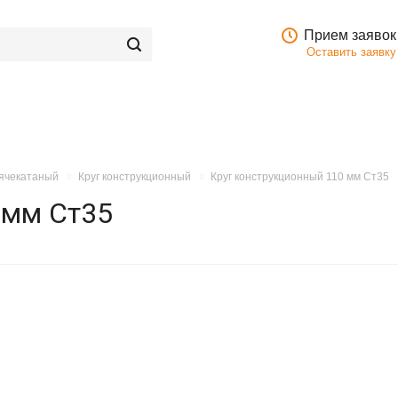
Прием заявок
Оставить заявку
рячекатаный
Круг конструкционный
Круг конструкционный 110 мм Ст35
 мм Ст35