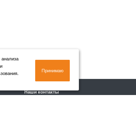
 анализа
 и
Принимаю
ьзования.
Наши контакты
+7 (812) 702-90-80
Пн. – Пт.: с 9:00 до 18:00
г. Санкт-Петербург, Лиговский пр. 228
info@metall-company.ru