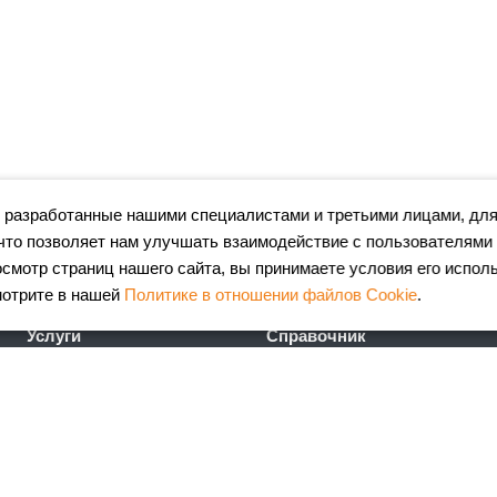
 разработанные нашими специалистами и третьими лицами, для
что позволяет нам улучшать взаимодействие с пользователями
мотр страниц нашего сайта, вы принимаете условия его испол
мотрите в нашей
Политике в отношении файлов Cookie
.
Услуги
Справочник
Лазерная резка металла
Сертификаты
Гибка металла
ГОСТы
Порошковая окраска
FAQ
металлоизделий
Калькулятор
Координатно-пробивные
металлопроката