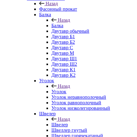
Назад
Фасонный прокат
Балка
Назад
Балка
Двутавр обычный
Двутавр Б1
Двутавр Б2
Двутавр С
Двутавр М
Двутавр Ш1
Двутавр Ш2
Двутавр К1
Двутавр К2
Уголок
Назад
Уголок
Уголок неравнополочный
Уголок равнополочный
Уголок низколегированный
Швелер
Назад
Швелер
Швеллер гнутый
Швеллер горячекатаный