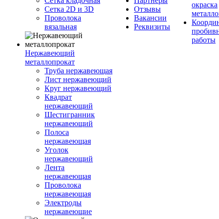
Сетка кладочная
Партнеры
окраска
Сетка 2D и 3D
Отзывы
металло
Проволока
Вакансии
Координ
вязальная
Реквизиты
пробив
работы
Нержавеющий
металлопрокат
Труба нержавеющая
Лист нержавеющий
Круг нержавеющий
Квадрат
нержавеющий
Шестигранник
нержавеющий
Полоса
нержавеющая
Уголок
нержавеющий
Лента
нержавеющая
Проволока
нержавеющая
Электроды
нержавеющие