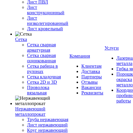
Лист ПВЛ
Лист
конструкционный
Лист
низколегированный
Лист кровельный
Сетка
Сетка сварная
Услуги
арматурная
Сетка сварная
Компания
Лазерна
оцинкованная
металла
Сетка рабица в
Клиентам
Гибка м
рулонах
Доставка
Порошк
Сетка кладочная
Партнеры
окраска
Сетка 2D и 3D
Отзывы
металло
Проволока
Вакансии
Координ
вязальная
Реквизиты
пробив
работы
Нержавеющий
металлопрокат
Труба нержавеющая
Лист нержавеющий
Круг нержавеющий