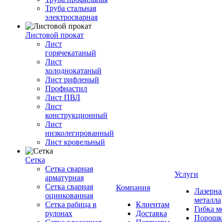
Труба стальная
электросварная
Листовой прокат
Лист
горячекатаный
Лист
холоднокатаный
Лист рифленый
Профнастил
Лист ПВЛ
Лист
конструкционный
Лист
низколегированный
Лист кровельный
Сетка
Сетка сварная
Услуги
арматурная
Сетка сварная
Компания
Лазерна
оцинкованная
металла
Сетка рабица в
Клиентам
Гибка м
рулонах
Доставка
Порошк