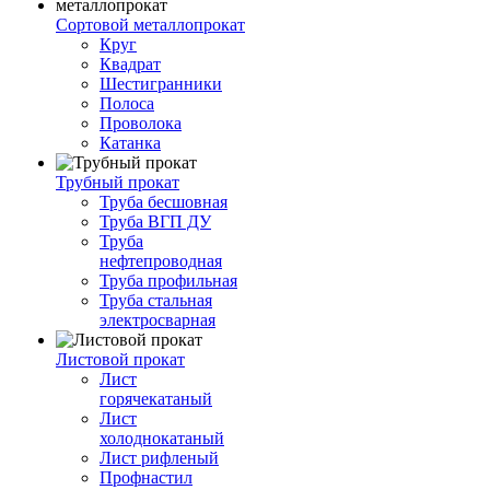
Сортовой металлопрокат
Круг
Квадрат
Шестигранники
Полоса
Проволока
Катанка
Трубный прокат
Труба бесшовная
Труба ВГП ДУ
Труба
нефтепроводная
Труба профильная
Труба стальная
электросварная
Листовой прокат
Лист
горячекатаный
Лист
холоднокатаный
Лист рифленый
Профнастил