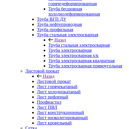
горячедеформированная
Труба бесшовная
холоднодеформированная
Труба ВГП ДУ
Труба нефтепроводная
Труба профильная
Труба стальная электросварная
Назад
Труба стальная электросварная
Труба электросварная
Труба электросварная х/к
Труба электросварная квадратная
Труба электросварная прямоугольная
Листовой прокат
Назад
Листовой прокат
Лист горячекатаный
Лист холоднокатаный
Лист рифленый
Профнастил
Лист ПВЛ
Лист конструкционный
Лист низколегированный
Лист кровельный
Сетка