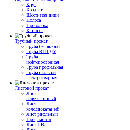
Круг
Квадрат
Шестигранники
Полоса
Проволока
Катанка
Трубный прокат
Труба бесшовная
Труба ВГП ДУ
Труба
нефтепроводная
Труба профильная
Труба стальная
электросварная
Листовой прокат
Лист
горячекатаный
Лист
холоднокатаный
Лист рифленый
Профнастил
Лист ПВЛ
Лист