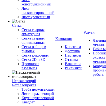
конструкционный
Лист
низколегированный
Лист кровельный
Сетка
Сетка сварная
Услуги
арматурная
Сетка сварная
Компания
Лазерна
оцинкованная
металла
Сетка рабица в
Клиентам
Гибка м
рулонах
Доставка
Порошк
Сетка кладочная
Партнеры
окраска
Сетка 2D и 3D
Отзывы
металло
Проволока
Вакансии
Координ
вязальная
Реквизиты
пробив
работы
Нержавеющий
металлопрокат
Труба нержавеющая
Лист нержавеющий
Круг нержавеющий
Квадрат