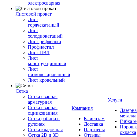
электросварная
Листовой прокат
Лист
горячекатаный
Лист
холоднокатаный
Лист рифленый
Профнастил
Лист ПВЛ
Лист
конструкционный
Лист
низколегированный
Лист кровельный
Сетка
Сетка сварная
Услуги
арматурная
Сетка сварная
Компания
Лазерна
оцинкованная
металла
Сетка рабица в
Клиентам
Гибка м
рулонах
Доставка
Порошк
Сетка кладочная
Партнеры
окраска
Сетка 2D и 3D
Отзывы