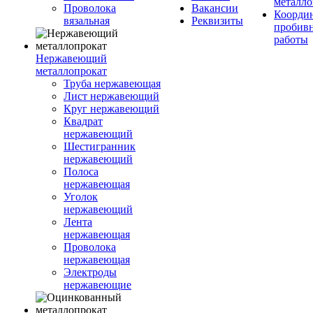
металло
Проволока
Вакансии
Координ
вязальная
Реквизиты
пробив
работы
Нержавеющий
металлопрокат
Труба нержавеющая
Лист нержавеющий
Круг нержавеющий
Квадрат
нержавеющий
Шестигранник
нержавеющий
Полоса
нержавеющая
Уголок
нержавеющий
Лента
нержавеющая
Проволока
нержавеющая
Электроды
нержавеющие