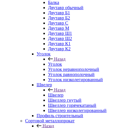
Балка
Двутавр обычный
Двутавр Б1
Двутавр Б2
Двутавр С
Двутавр М
Двутавр Ш1
Двутавр Ш2
Двутавр К1
Двутавр К2
Уголок
Назад
Уголок
Уголок неравнополочный
Уголок равнополочный
Уголок низколегированный
Швелер
Назад
Швелер
Швеллер гнутый
Швеллер горячекатаный
Швеллер низколегированный
Профиль строительный
Сортовой металлопрокат
Назад