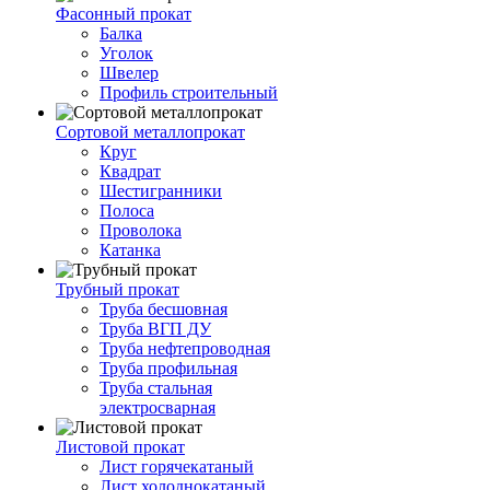
Фасонный прокат
Балка
Уголок
Швелер
Профиль строительный
Сортовой металлопрокат
Круг
Квадрат
Шестигранники
Полоса
Проволока
Катанка
Трубный прокат
Труба бесшовная
Труба ВГП ДУ
Труба нефтепроводная
Труба профильная
Труба стальная
электросварная
Листовой прокат
Лист горячекатаный
Лист холоднокатаный