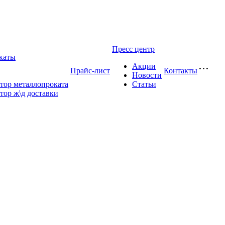
Пресс центр
каты
Акции
Прайс-лист
Контакты
Новости
тор металлопроката
Статьи
тор ж\д доставки