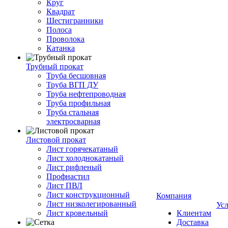
Круг
Квадрат
Шестигранники
Полоса
Проволока
Катанка
Трубный прокат
Труба бесшовная
Труба ВГП ДУ
Труба нефтепроводная
Труба профильная
Труба стальная
электросварная
Листовой прокат
Лист горячекатаный
Лист холоднокатаный
Лист рифленый
Профнастил
Лист ПВЛ
Лист конструкционный
Компания
Лист низколегированный
Ус
Лист кровельный
Клиентам
Доставка