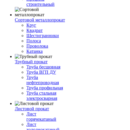
строительный
Сортовой металлопрокат
Круг
Квадрат
Шестигранники
Полоса
Проволока
Катанка
Трубный прокат
Труба бесшовная
Труба ВГП ДУ
Труба
нефтепроводная
Труба профильная
Труба стальная
электросварная
Листовой прокат
Лист
горячекатаный
Лист
холоднокатаный