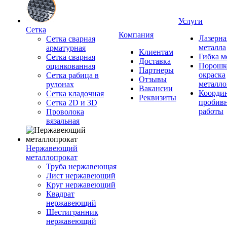
Услуги
Сетка
Компания
Лазерна
Сетка сварная
металла
арматурная
Клиентам
Гибка м
Сетка сварная
Доставка
Порошк
оцинкованная
Партнеры
окраска
Сетка рабица в
Отзывы
металло
рулонах
Вакансии
Координ
Сетка кладочная
Реквизиты
пробив
Сетка 2D и 3D
работы
Проволока
вязальная
Нержавеющий
металлопрокат
Труба нержавеющая
Лист нержавеющий
Круг нержавеющий
Квадрат
нержавеющий
Шестигранник
нержавеющий