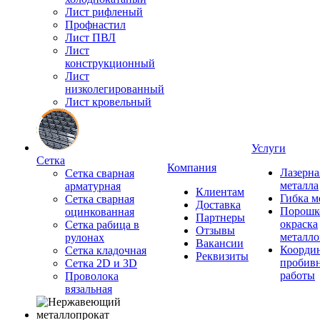
Лист рифленый
Профнастил
Лист ПВЛ
Лист
конструкционный
Лист
низколегированный
Лист кровельный
Услуги
Сетка
Компания
Лазерна
Сетка сварная
металла
арматурная
Клиентам
Гибка м
Сетка сварная
Доставка
Порошк
оцинкованная
Партнеры
окраска
Сетка рабица в
Отзывы
металло
рулонах
Вакансии
Координ
Сетка кладочная
Реквизиты
пробив
Сетка 2D и 3D
работы
Проволока
вязальная