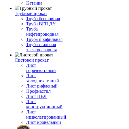
Катанка
Трубный прокат
Труба бесшовная
Труба ВГП ДУ
Труба
нефтепроводная
Труба профильная
Труба стальная
электросварная
Листовой прокат
Лист
горячекатаный
Лист
холоднокатаный
Лист рифленый
Профнастил
Лист ПВЛ
Лист
конструкционный
Лист
низколегированный
Лист кровельный