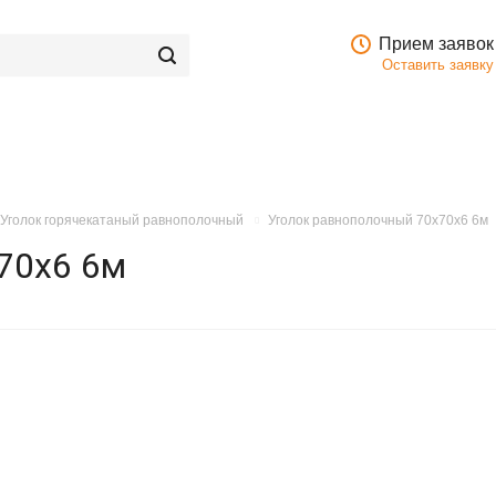
Прием заявок
Оставить заявку
Уголок горячекатаный равнополочный
Уголок равнополочный 70x70х6 6м
70х6 6м