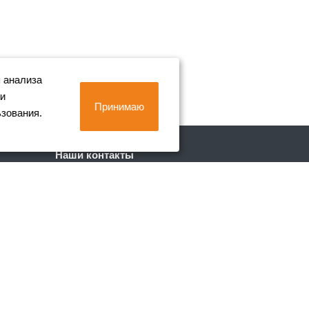
 анализа
 и
Принимаю
ьзования.
Наши контакты
+7 (812) 702-90-80
Пн. – Пт.: с 9:00 до 18:00
г. Санкт-Петербург, Лиговский пр. 228
info@metall-company.ru