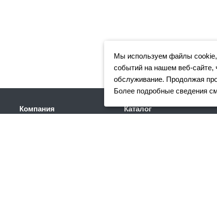
Мы используем файлы cookie,
событий на нашем веб-сайте, 
обслуживание. Продолжая прос
Более подробные сведения с
Компания
Каталог
Клиентам
Арматура
Доставка
Фасонный прокат
Партнеры
Сортовой металлопрокат
Отзывы
Трубный прокат
Вакансии
Листовой прокат
Реквизиты
Сетка
Акции
Нержавеющий
металлопрокат