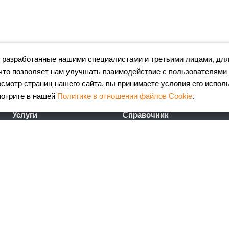
 разработанные нашими специалистами и третьими лицами, для
что позволяет нам улучшать взаимодействие с пользователями
мотр страниц нашего сайта, вы принимаете условия его испол
мотрите в нашей
Политике в отношении файлов Cookie
.
Услуги
Справочник
Лазерная резка металла
Сертификаты
Гибка металла
ГОСТы
Порошковая окраска
FAQ
металлоизделий
Калькулятор
Координатно-пробивные
металлопроката
работы
Калькулятор ж\д доставки