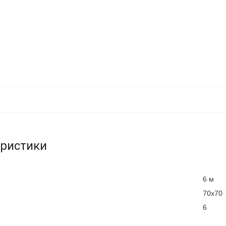
еристики
6 м
70x70
6