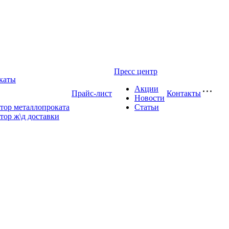
Пресс центр
каты
Акции
Прайс-лист
Контакты
Новости
тор металлопроката
Статьи
тор ж\д доставки