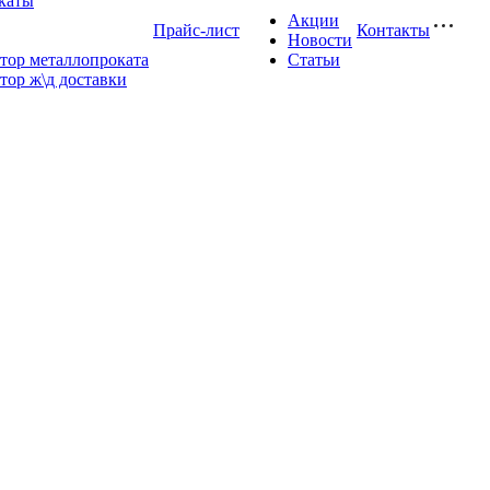
каты
Акции
Прайс-лист
Контакты
Новости
тор металлопроката
Статьи
тор ж\д доставки