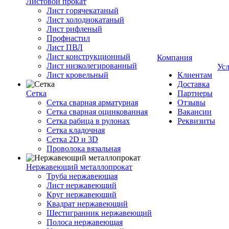
Листовой прокат
Лист горячекатаный
Лист холоднокатаный
Лист рифленый
Профнастил
Лист ПВЛ
Лист конструкционный
Компания
Лист низколегированный
Ус
Лист кровельный
Клиентам
Доставка
Сетка
Партнеры
Сетка сварная арматурная
Отзывы
Сетка сварная оцинкованная
Вакансии
Сетка рабица в рулонах
Реквизиты
Сетка кладочная
Сетка 2D и 3D
Проволока вязальная
Нержавеющий металлопрокат
Труба нержавеющая
Лист нержавеющий
Круг нержавеющий
Квадрат нержавеющий
Шестигранник нержавеющий
Полоса нержавеющая