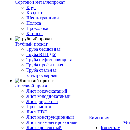
Сортовой металлопрокат
Круг
Квадрат
Шестигранники
Полоса
Проволока
Катанка
Трубный прокат
Труба бесшовная
Труба ВГП ДУ
Труба нефтепроводная
Труба профильная
Труба стальная
электросварная
Листовой прокат
Лист горячекатаный
Лист холоднокатаный
Лист рифленый
Профнастил
Лист ПВЛ
Лист конструкционный
Компания
Лист низколегированный
Ус
Лист кровельный
Клиентам