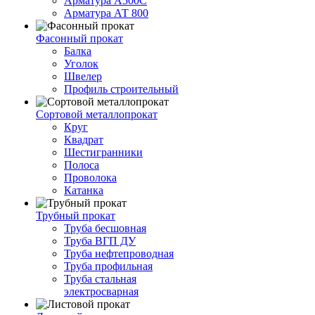
Арматура А500С
Арматура АТ 800
Фасонный прокат
Балка
Уголок
Швелер
Профиль строительный
Сортовой металлопрокат
Круг
Квадрат
Шестигранники
Полоса
Проволока
Катанка
Трубный прокат
Труба бесшовная
Труба ВГП ДУ
Труба нефтепроводная
Труба профильная
Труба стальная
электросварная