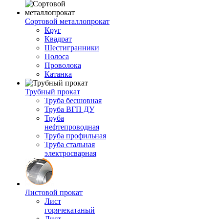
Сортовой металлопрокат
Круг
Квадрат
Шестигранники
Полоса
Проволока
Катанка
Трубный прокат
Труба бесшовная
Труба ВГП ДУ
Труба
нефтепроводная
Труба профильная
Труба стальная
электросварная
Листовой прокат
Лист
горячекатаный
Лист