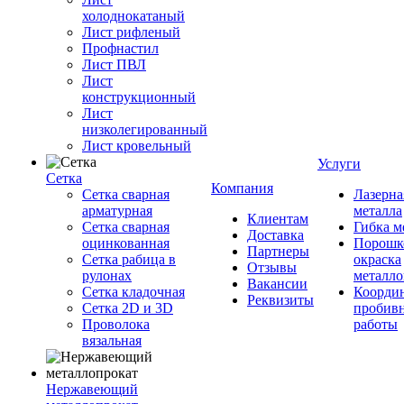
холоднокатаный
Лист рифленый
Профнастил
Лист ПВЛ
Лист
конструкционный
Лист
низколегированный
Лист кровельный
Услуги
Сетка
Компания
Сетка сварная
Лазерна
арматурная
металла
Клиентам
Сетка сварная
Гибка м
Доставка
оцинкованная
Порошк
Партнеры
Сетка рабица в
окраска
Отзывы
рулонах
металло
Вакансии
Сетка кладочная
Координ
Реквизиты
Сетка 2D и 3D
пробив
Проволока
работы
вязальная
Нержавеющий