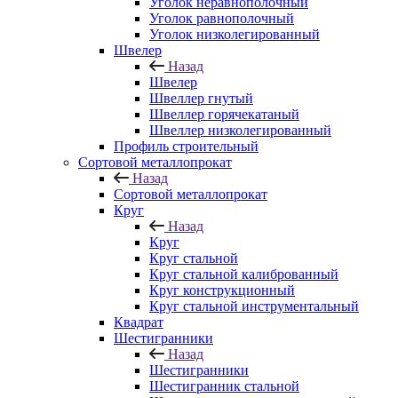
Уголок неравнополочный
Уголок равнополочный
Уголок низколегированный
Швелер
Назад
Швелер
Швеллер гнутый
Швеллер горячекатаный
Швеллер низколегированный
Профиль строительный
Сортовой металлопрокат
Назад
Сортовой металлопрокат
Круг
Назад
Круг
Круг стальной
Круг стальной калиброванный
Круг конструкционный
Круг стальной инструментальный
Квадрат
Шестигранники
Назад
Шестигранники
Шестигранник стальной