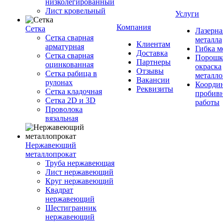
низколегированный
Лист кровельный
Услуги
Компания
Сетка
Лазерна
Сетка сварная
металла
Клиентам
арматурная
Гибка м
Доставка
Сетка сварная
Порошк
Партнеры
оцинкованная
окраска
Отзывы
Сетка рабица в
металло
Вакансии
рулонах
Координ
Реквизиты
Сетка кладочная
пробив
Сетка 2D и 3D
работы
Проволока
вязальная
Нержавеющий
металлопрокат
Труба нержавеющая
Лист нержавеющий
Круг нержавеющий
Квадрат
нержавеющий
Шестигранник
нержавеющий