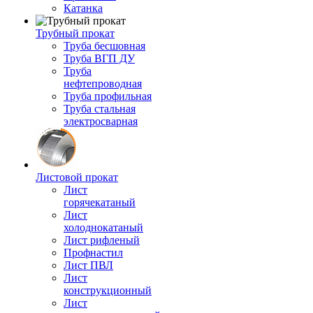
Катанка
Трубный прокат
Труба бесшовная
Труба ВГП ДУ
Труба
нефтепроводная
Труба профильная
Труба стальная
электросварная
Листовой прокат
Лист
горячекатаный
Лист
холоднокатаный
Лист рифленый
Профнастил
Лист ПВЛ
Лист
конструкционный
Лист