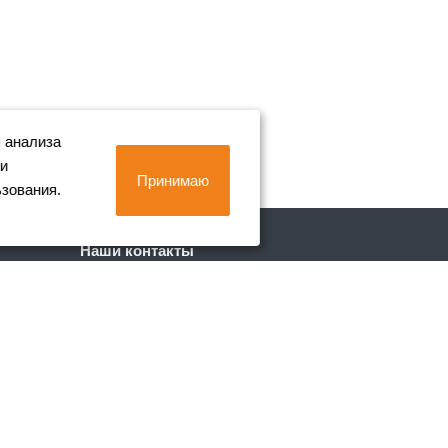
 анализа
 и
Принимаю
ьзования.
Наши контакты
+7 (812) 702-90-80
Пн. – Пт.: с 9:00 до 18:00
г. Санкт-Петербург, Лиговский пр. 228
info@metall-company.ru