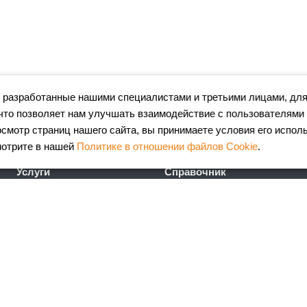
 разработанные нашими специалистами и третьими лицами, для
что позволяет нам улучшать взаимодействие с пользователями
мотр страниц нашего сайта, вы принимаете условия его испол
мотрите в нашей
Политике в отношении файлов Cookie
.
Услуги
Справочник
Лазерная резка металла
Сертификаты
Гибка металла
ГОСТы
Порошковая окраска
FAQ
металлоизделий
Калькулятор
Координатно-пробивные
металлопроката
работы
Калькулятор ж\д доставки