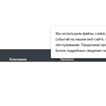
Мы используем файлы cookie,
событий на нашем веб-сайте, 
обслуживание. Продолжая прос
Более подробные сведения с
Компания
Каталог
Клиентам
Арматура
Доставка
Фасонный прокат
Партнеры
Сортовой металлопрокат
Отзывы
Трубный прокат
Вакансии
Листовой прокат
Реквизиты
Сетка