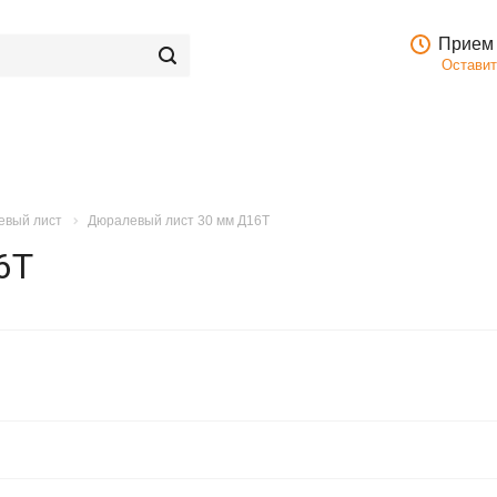
Прием 
Оставит
евый лист
Дюралевый лист 30 мм Д16Т
6Т