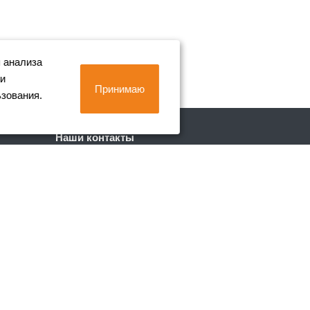
 анализа
 и
Принимаю
ьзования.
Наши контакты
+7 (812) 702-90-80
Пн. – Пт.: с 9:00 до 18:00
г. Санкт-Петербург, Лиговский пр. 228
info@metall-company.ru
Обращаем ваше внимание, что данный
интернет-сайт носит исключительно