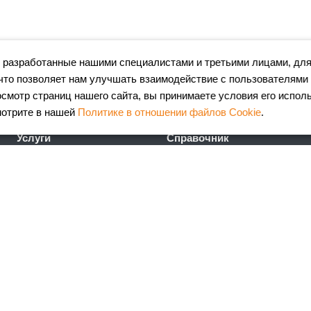
 разработанные нашими специалистами и третьими лицами, для
что позволяет нам улучшать взаимодействие с пользователями
мотр страниц нашего сайта, вы принимаете условия его испол
мотрите в нашей
Политике в отношении файлов Cookie
.
Услуги
Справочник
Лазерная резка металла
Сертификаты
Гибка металла
ГОСТы
Порошковая окраска
FAQ
металлоизделий
Калькулятор
Координатно-пробивные
металлопроката
работы
Калькулятор ж\д доставки