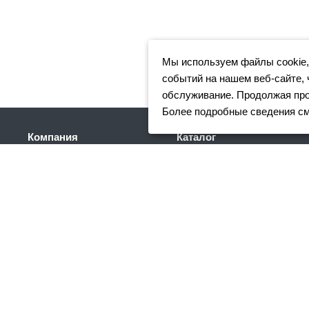
Мы используем файлы cookie,
событий на нашем веб-сайте, 
обслуживание. Продолжая прос
Более подробные сведения с
Компания
Каталог
Клиентам
Арматура
Доставка
Фасонный прокат
Партнеры
Сортовой металлопрокат
Отзывы
Трубный прокат
Вакансии
Листовой прокат
Реквизиты
Сетка
Акции
Нержавеющий
металлопрокат
Новости