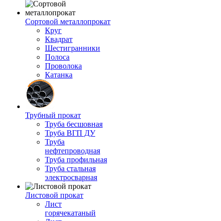
Сортовой металлопрокат
Круг
Квадрат
Шестигранники
Полоса
Проволока
Катанка
Трубный прокат
Труба бесшовная
Труба ВГП ДУ
Труба
нефтепроводная
Труба профильная
Труба стальная
электросварная
Листовой прокат
Лист
горячекатаный