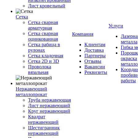
низколегированный
Лист кровельный
Сетка
Сетка сварная
Услуги
арматурная
Сетка сварная
Компания
Лазерна
оцинкованная
металла
Сетка рабица в
Клиентам
Гибка м
рулонах
Доставка
Порошк
Сетка кладочная
Партнеры
окраска
Сетка 2D и 3D
Отзывы
металло
Проволока
Вакансии
Координ
вязальная
Реквизиты
пробив
работы
Нержавеющий
металлопрокат
Труба нержавеющая
Лист нержавеющий
Круг нержавеющий
Квадрат
нержавеющий
Шестигранник
нержавеющий