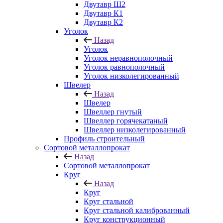
Двутавр Ш2
Двутавр К1
Двутавр К2
Уголок
Назад
Уголок
Уголок неравнополочный
Уголок равнополочный
Уголок низколегированный
Швелер
Назад
Швелер
Швеллер гнутый
Швеллер горячекатаный
Швеллер низколегированный
Профиль строительный
Сортовой металлопрокат
Назад
Сортовой металлопрокат
Круг
Назад
Круг
Круг стальной
Круг стальной калиброванный
Круг конструкционный