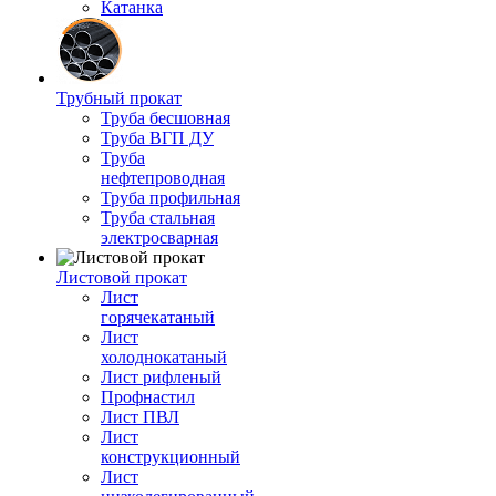
Катанка
Трубный прокат
Труба бесшовная
Труба ВГП ДУ
Труба
нефтепроводная
Труба профильная
Труба стальная
электросварная
Листовой прокат
Лист
горячекатаный
Лист
холоднокатаный
Лист рифленый
Профнастил
Лист ПВЛ
Лист
конструкционный
Лист