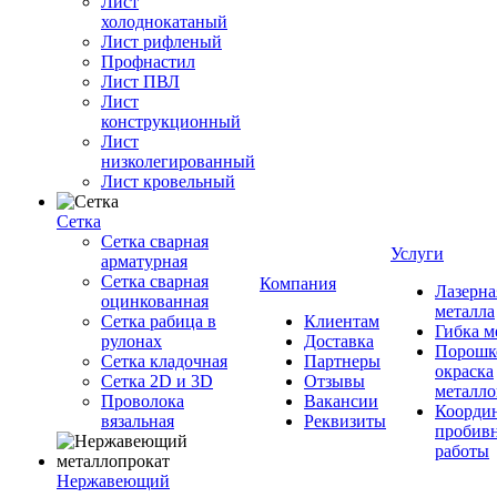
Лист
холоднокатаный
Лист рифленый
Профнастил
Лист ПВЛ
Лист
конструкционный
Лист
низколегированный
Лист кровельный
Сетка
Сетка сварная
Услуги
арматурная
Сетка сварная
Компания
Лазерна
оцинкованная
металла
Сетка рабица в
Клиентам
Гибка м
рулонах
Доставка
Порошк
Сетка кладочная
Партнеры
окраска
Сетка 2D и 3D
Отзывы
металло
Проволока
Вакансии
Координ
вязальная
Реквизиты
пробив
работы
Нержавеющий