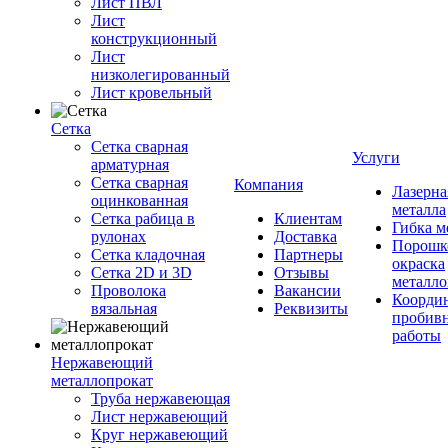
Лист ПВЛ
Лист
конструкционный
Лист
низколегированный
Лист кровельный
Сетка
Сетка сварная
Услуги
арматурная
Сетка сварная
Компания
Лазерна
оцинкованная
металла
Сетка рабица в
Клиентам
Гибка м
рулонах
Доставка
Порошк
Сетка кладочная
Партнеры
окраска
Сетка 2D и 3D
Отзывы
металло
Проволока
Вакансии
Координ
вязальная
Реквизиты
пробив
работы
Нержавеющий
металлопрокат
Труба нержавеющая
Лист нержавеющий
Круг нержавеющий