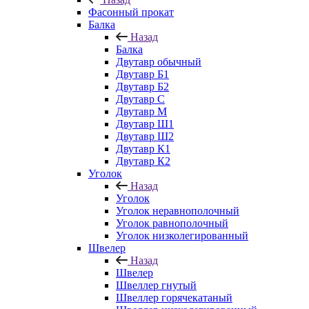
Фасонный прокат
Балка
Назад
Балка
Двутавр обычный
Двутавр Б1
Двутавр Б2
Двутавр С
Двутавр М
Двутавр Ш1
Двутавр Ш2
Двутавр К1
Двутавр К2
Уголок
Назад
Уголок
Уголок неравнополочный
Уголок равнополочный
Уголок низколегированный
Швелер
Назад
Швелер
Швеллер гнутый
Швеллер горячекатаный