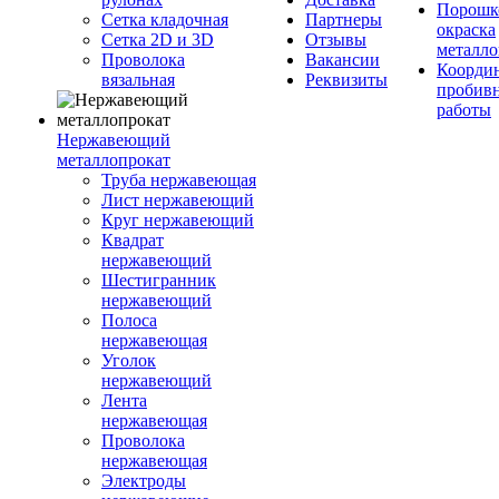
Порошк
Сетка кладочная
Партнеры
окраска
Сетка 2D и 3D
Отзывы
металло
Проволока
Вакансии
Координ
вязальная
Реквизиты
пробив
работы
Нержавеющий
металлопрокат
Труба нержавеющая
Лист нержавеющий
Круг нержавеющий
Квадрат
нержавеющий
Шестигранник
нержавеющий
Полоса
нержавеющая
Уголок
нержавеющий
Лента
нержавеющая
Проволока
нержавеющая
Электроды