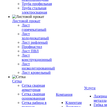
Труба профильная
Труба стальная
электросварная
Листовой прокат
Лист
горячекатаный
Лист
холоднокатаный
Лист рифленый
Профнастил
Лист ПВЛ
Лист
конструкционный
Лист
низколегированный
Лист кровельный
Сетка
Сетка сварная
Услуги
арматурная
Сетка сварная
Компания
Лазерна
оцинкованная
металла
Сетка рабица в
Клиентам
Гибка м
рулонах
Доставка