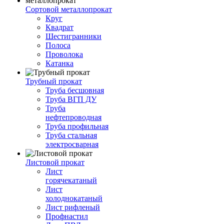
Сортовой металлопрокат
Круг
Квадрат
Шестигранники
Полоса
Проволока
Катанка
Трубный прокат
Труба бесшовная
Труба ВГП ДУ
Труба
нефтепроводная
Труба профильная
Труба стальная
электросварная
Листовой прокат
Лист
горячекатаный
Лист
холоднокатаный
Лист рифленый
Профнастил