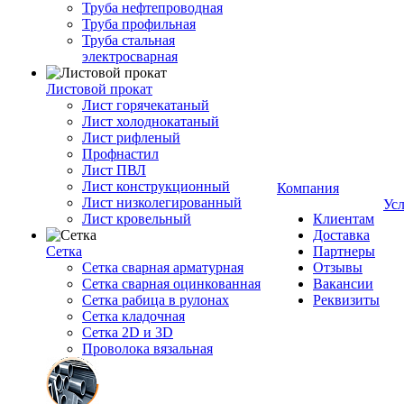
Труба нефтепроводная
Труба профильная
Труба стальная
электросварная
Листовой прокат
Лист горячекатаный
Лист холоднокатаный
Лист рифленый
Профнастил
Лист ПВЛ
Лист конструкционный
Компания
Лист низколегированный
Ус
Лист кровельный
Клиентам
Доставка
Сетка
Партнеры
Сетка сварная арматурная
Отзывы
Сетка сварная оцинкованная
Вакансии
Сетка рабица в рулонах
Реквизиты
Сетка кладочная
Сетка 2D и 3D
Проволока вязальная