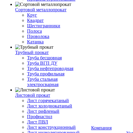
Сортовой металлопрокат
Круг
Квадрат
Шестигранники
Полоса
Проволока
Катанка
Трубный прокат
Труба бесшовная
Труба ВГП ДУ
Труба нефтепроводная
Труба профильная
Труба стальная
электросварная
Листовой прокат
Лист горячекатаный
Лист холоднокатаный
Лист рифленый
Профнастил
Лист ПВЛ
Лист конструкционный
Компания
Лист низколегированный