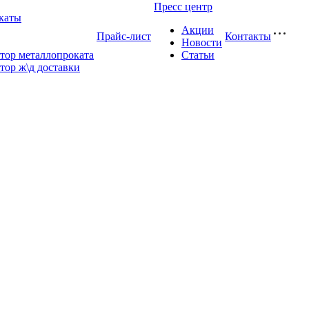
Пресс центр
каты
Акции
Прайс-лист
Контакты
Новости
тор металлопроката
Статьи
тор ж\д доставки