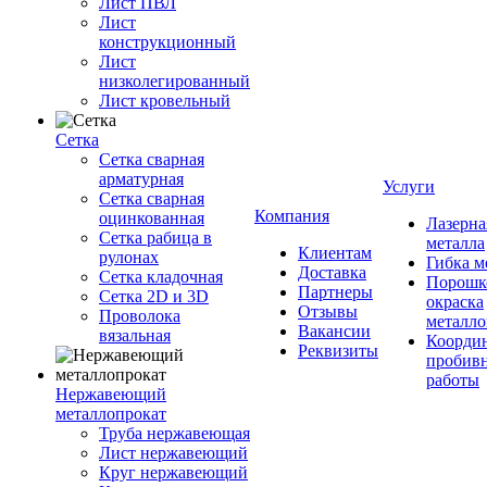
Лист ПВЛ
Лист
конструкционный
Лист
низколегированный
Лист кровельный
Сетка
Сетка сварная
арматурная
Услуги
Сетка сварная
Компания
оцинкованная
Лазерна
Сетка рабица в
металла
Клиентам
рулонах
Гибка м
Доставка
Сетка кладочная
Порошк
Партнеры
Сетка 2D и 3D
окраска
Отзывы
Проволока
металло
Вакансии
вязальная
Координ
Реквизиты
пробив
работы
Нержавеющий
металлопрокат
Труба нержавеющая
Лист нержавеющий
Круг нержавеющий