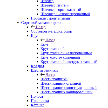
Швелер
Швеллер гнутый
Швеллер горячекатаный
Швеллер низколегированный
Профиль строительный
Сортовой металлопрокат
Назад
Сортовой металлопрокат
Круг
Назад
Круг
Круг стальной
Круг стальной калиброванный
Круг конструкционный
Круг стальной инструментальный
Квадрат
Шестигранники
Назад
Шестигранники
Шестигранник стальной
Шестигранник конструкционный
Шестигранник калиброванный
Полоса
Проволока
Катанка