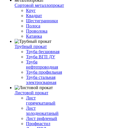
Сортовой металлопрокат
Круг
Квадрат
Шестигранники
Полоса
Проволока
Катанка
Трубный прокат
Труба бесшовная
Труба ВГП ДУ
Труба
нефтепроводная
Труба профильная
Труба стальная
электросварная
Листовой прокат
Лист
горячекатаный
Лист
холоднокатаный
Лист рифленый
Профнастил