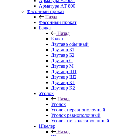
Арматура А500С
Арматура АТ 800
Фасонный прокат
Назад
Фасонный прокат
Балка
Назад
Балка
Двутавр обычный
Двутавр Б1
Двутавр Б2
Двутавр С
Двутавр М
Двутавр Ш1
Двутавр Ш2
Двутавр К1
Двутавр К2
Уголок
Назад
Уголок
Уголок неравнополочный
Уголок равнополочный
Уголок низколегированный
Швелер
Назад