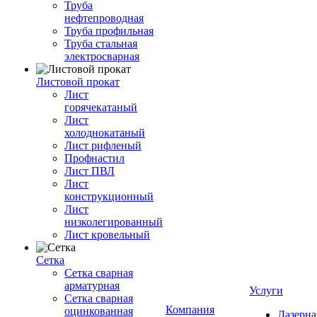
Труба
нефтепроводная
Труба профильная
Труба стальная
электросварная
Листовой прокат
Лист
горячекатаный
Лист
холоднокатаный
Лист рифленый
Профнастил
Лист ПВЛ
Лист
конструкционный
Лист
низколегированный
Лист кровельный
Сетка
Сетка сварная
арматурная
Услуги
Сетка сварная
Компания
оцинкованная
Лазерна