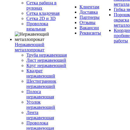
Сетка рабица в
металла
Клиентам
рулонах
Гибка м
Доставка
Сетка кладочная
Порошк
Партнеры
Сетка 2D и 3D
окраска
Отзывы
Проволока
металло
Вакансии
вязальная
Координ
Реквизиты
пробив
работы
Нержавеющий
металлопрокат
Труба нержавеющая
Лист нержавеющий
Круг нержавеющий
Квадрат
нержавеющий
Шестигранник
нержавеющий
Полоса
нержавеющая
Уголок
нержавеющий
Лента
нержавеющая
Проволока
нержавеющая